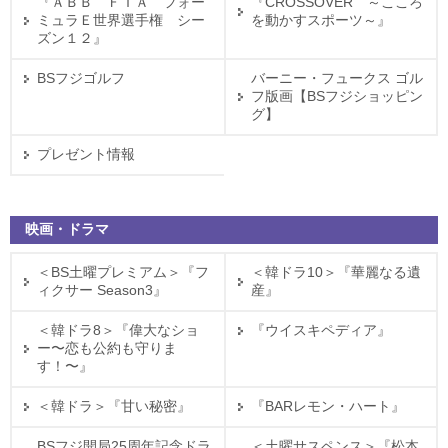
『ＡＢＢ ＦＩＡ フォー
『CROSSOVER ～こころ
ミュラＥ世界選手権 シー
を動かすスポーツ～』
ズン１２』
BSフジゴルフ
バーニー・フュークス ゴル
フ版画【BSフジショッピン
グ】
プレゼント情報
映画・ドラマ
＜BS土曜プレミアム＞『フ
＜韓ドラ10＞『華麗なる遺
ィクサー Season3』
産』
＜韓ドラ8＞『偉大なショ
『ウイスキペディア』
ー〜恋も公約も守りま
す！〜』
＜韓ドラ＞『甘い秘密』
『BARレモン・ハート』
BSフジ開局25周年記念ドラ
＜土曜サスペンス＞『松本