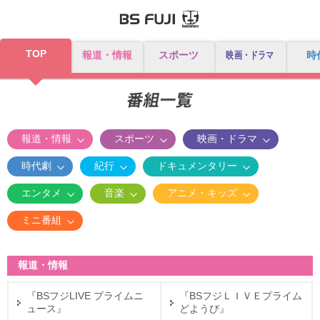
TOP
報道・情報
スポーツ
映画・ドラマ
時
報道・情報
スポーツ
映画・ドラマ
時代劇
紀行
ドキュメンタリー
エンタメ
音楽
アニメ・キッズ
ミニ番組
報道・情報
『BSフジLIVE プライムニ
『BSフジＬＩＶＥプライム
ュース』
どようび』