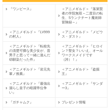
『ワンピース』
＜アニメギルド＞『落第賢
者の学院無双～二度目の転
生、Sランクチート魔術師
冒険録～』
＜アニメギルド＞『LV999
＜アニメギルド＞『メビウ
の村人』
ス・ダスト』
＜アニメギルド＞『転校先
＜アニメギルド＞『ヒロイ
の清楚可憐な美少女が、昔
ン？聖女？いいえ、オール
男子と思って一緒に遊んだ
ワークスメイドです
幼馴染だった件』
（誇）！』
＜アニメギルド＞『岩元先
＜アニメギルド＞『盗掘
輩ノ推薦』
王』
＜アニメギルド＞『最強出
＜アニメギルド＞『サンダ
涸らし皇子の暗躍帝位争
ー3』
い』
『ガチャムク』
プレゼント情報