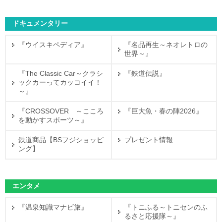
ドキュメンタリー
『ウイスキペディア』
『名品再生～ネオレトロの
世界～』
『The Classic Car～クラシ
『鉄道伝説』
ックカーってカッコイイ！
～』
『CROSSOVER ～こころ
『巨大魚・春の陣2026』
を動かすスポーツ～』
鉄道商品【BSフジショッピ
プレゼント情報
ング】
エンタメ
『温泉知識マナビ旅』
『トニふる～トニセンのふ
るさと応援隊～』