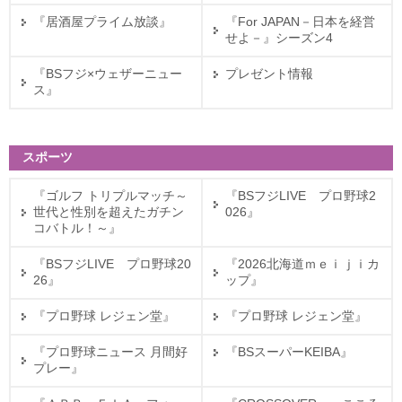
『居酒屋プライム放談』
『For JAPAN－日本を経営
せよ－』シーズン4
『BSフジ×ウェザーニュー
プレゼント情報
ス』
スポーツ
『ゴルフ トリプルマッチ～
『BSフジLIVE プロ野球2
世代と性別を超えたガチン
026』
コバトル！～』
『BSフジLIVE プロ野球20
『2026北海道ｍｅｉｊｉカ
26』
ップ』
『プロ野球 レジェン堂』
『プロ野球 レジェン堂』
『プロ野球ニュース 月間好
『BSスーパーKEIBA』
プレー』