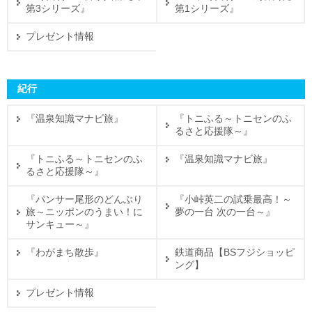
第3シリーズ』
第1シリーズ』
プレゼント情報
紀行
『温泉知識マナビ旅』
『トニふる～トニセンのふ
るさと応援隊～』
『トニふる～トニセンのふ
『温泉知識マナビ旅』
るさと応援隊～』
『パンサー尾形のどんぶり
『小峠英二の試乗最高！～
旅～ニッポンのうまい！に
夢の一台 次の一台～』
サンキュー～』
『わがまち散歩』
鉄道商品【BSフジショッピ
ング】
プレゼント情報