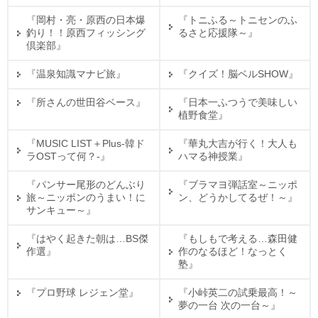
『岡村・亮・原西の日本爆
『トニふる～トニセンのふ
釣り！！原西フィッシング
るさと応援隊～』
倶楽部』
『温泉知識マナビ旅』
『クイズ！脳ベルSHOW』
『所さんの世田谷ベース』
『日本一ふつうで美味しい
植野食堂』
『MUSIC LIST＋Plus-韓ド
『華丸大吉が行く！大人も
ラOSTって何？-』
ハマる神授業』
『パンサー尾形のどんぶり
『ブラマヨ弾話室～ニッポ
旅～ニッポンのうまい！に
ン、どうかしてるぜ！～』
サンキュー～』
『はやく起きた朝は…BS傑
『もしもで考える…森田健
作選』
作のなるほど！なっとく
塾』
『プロ野球 レジェン堂』
『小峠英二の試乗最高！～
夢の一台 次の一台～』