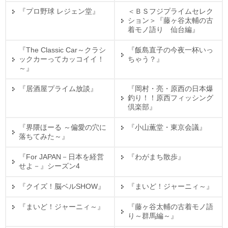
『プロ野球 レジェン堂』
＜ＢＳフジプライムセレク
ション＞『藤ヶ谷太輔の古
着モノ語り 仙台編』
『The Classic Car～クラシ
『飯島直子の今夜一杯いっ
ックカーってカッコイイ！
ちゃう？』
～』
『居酒屋プライム放談』
『岡村・亮・原西の日本爆
釣り！！原西フィッシング
倶楽部』
『界隈ほーる ～偏愛の穴に
『小山薫堂・東京会議』
落ちてみた～』
『For JAPAN－日本を経営
『わがまち散歩』
せよ－』シーズン4
『クイズ！脳ベルSHOW』
『まいど！ジャーニィ～』
『まいど！ジャーニィ～』
『藤ヶ谷太輔の古着モノ語
り～群馬編～』