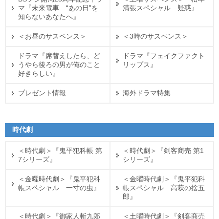
マ『未来電車 “あの日”を
清張スペシャル 疑惑』
知らないあなたへ』
＜お昼のサスペンス＞
＜3時のサスペンス＞
ドラマ『席替えしたら、ど
ドラマ『フェイクファクト
うやら後ろの男が俺のこと
リップス』
好きらしい』
プレゼント情報
海外ドラマ特集
時代劇
＜時代劇＞『鬼平犯科帳 第
＜時代劇＞『剣客商売 第1
7シリーズ』
シリーズ』
＜金曜時代劇＞『鬼平犯科
＜金曜時代劇＞『鬼平犯科
帳スペシャル 一寸の虫』
帳スペシャル 高萩の捨五
郎』
＜時代劇＞『御家人斬九郎
＜土曜時代劇＞『剣客商売