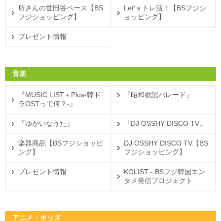
所さんの世田谷ベース【BS
Let‘ｓトレ活！【BSフジシ
フジショッピング】
ョッピング】
プレゼント情報
音楽
『MUSIC LIST＋Plus-韓ド
『昭和歌謡パレード』
ラOSTって何？-』
『ゆかいなうた』
『DJ OSSHY DISCO TV』
楽器商品【BSフジショッピ
DJ OSSHY DISCO TV【BS
ング】
フジショッピング】
プレゼント情報
KOLIST - BSフジ韓国エン
タメ発信プロジェクト
アニメ・キッズ