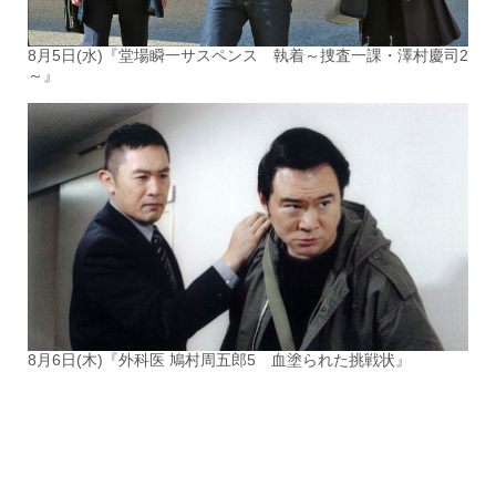
8月5日(水)『堂場瞬一サスペンス 執着～捜査一課・澤村慶司2
～』
8月6日(木)『外科医 鳩村周五郎5 血塗られた挑戦状』