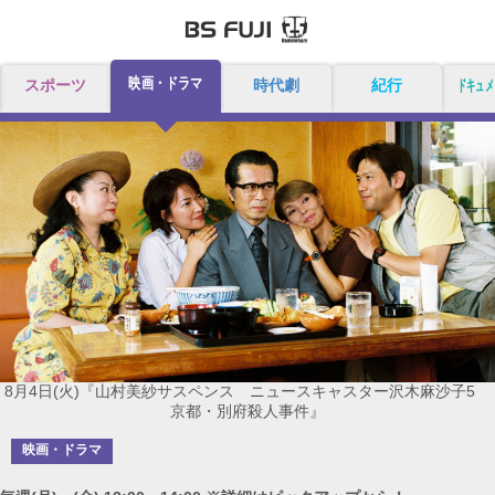
映画・ドラマ
スポーツ
時代劇
紀行
ドキュメ
8月4日(火)『山村美紗サスペンス ニュースキャスター沢木麻沙子5
京都・別府殺人事件』
映画・ドラマ