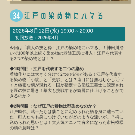
34
江戸の染め物にハマる
2026年8月12日(水) 19:00～20:00
初回放送：2026年4月
今回は「職人の技と粋！江戸の染め物にハマる」！神田川沿
いで100年以上続く染め物の老舗工房に潜入！江戸を代表す
る2つの染め物とは！？
◆1時間目：江戸を代表する二つの染め
着物作りには大きく分けて2つの技法がある！江戸を代表す
る染め物「小紋」と「更紗」とは？遠目には無地しかし近づ
くと緻密な柄が現れる！国が指定する伝統工芸士に認定され
る匠の技に驚き！華大も挑戦するが綺麗に仕上げることがで
きるのか？
◆2時間目：なぜ江戸の着物は型染めなのか？
江戸時代、武士たちは藩ごとに定められた柄を身に纏ってい
た！町人たちも身につけていたがどのような違いが…？柄に
込められた思いとは！大人気アニメで有名になった市松模様
の柄の意味は？