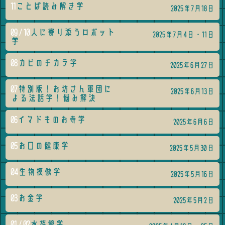
11
ことば読み解き学
2025年7月18日
09 / 10
人に寄り添うロボット
2025年7月4日・11日
学
08
カビのチカラ学
2025年6月27日
07
特別版！お坊さん軍団に
2025年6月13日
よる法話学！悩み解決
06
イマドキのお寺学
2025年6月6日
05
お口の健康学
2025年5月30日
04
生物模倣学
2025年5月16日
03
お金学
2025年5月2日
01 / 02
水族館学