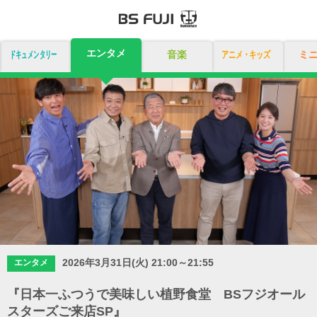
エンタメ
ドキュメンタリー
音楽
アニメ・キッズ
ミ
2026年3月31日(火) 21:00～21:55
エンタメ
『日本一ふつうで美味しい植野食堂 BSフジオール
スターズご来店SP』