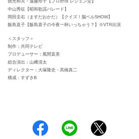
徳光和夫・遠藤玲子【プロ野球 レジェン堂】
中山秀征【昭和歌謡パレード】
岡田圭右（ますだおかだ）【クイズ！脳ベルSHOW】
飯島直子【飯島直子の今夜一杯いっちゃう？】※VTR出演
＜スタッフ＞
制作：共同テレビ
プロデューサー：風間直美
総合演出：山﨑清太
ディレクター：大塚隆史・髙橋真二
構成：すずきB