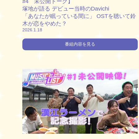
#4 未公開トーク】
塚地が語る デビュー当時のDavichi
「あなたが眠っている間に」 OSTを聴いて鈴
木が恋をやめた？
2026.1.18
番組内容を見る