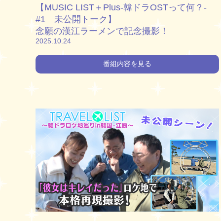
【MUSIC LIST＋Plus-韓ドラOSTって何？-
#1 未公開トーク】
念願の漢江ラーメンで記念撮影！
2025.10.24
番組内容を見る