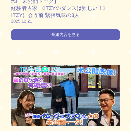
#3 未公開トーク】
経験者古家 《ITZYのダンスは難しい！》
ITZYに会う前 緊張気味の3人
2025.12.21
番組内容を見る