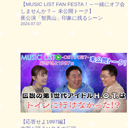
【MUSIC LIST FAN FESTA！～一緒にオフ会
しませんか？～ 未公開トーク】
夜公演「智異山」印象に残るシーン
2024.07.07
【応答せよ1997編】