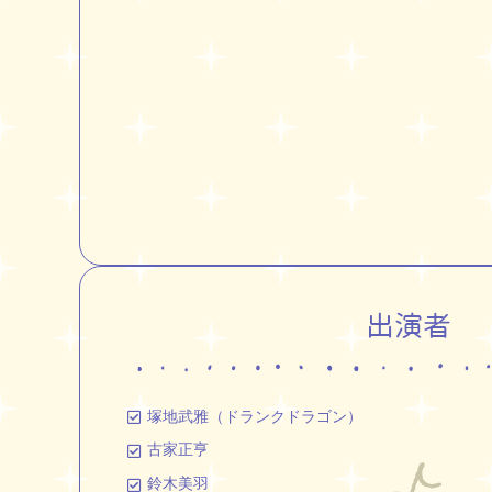
出演者
塚地武雅（ドランクドラゴン）
古家正亨
鈴木美羽