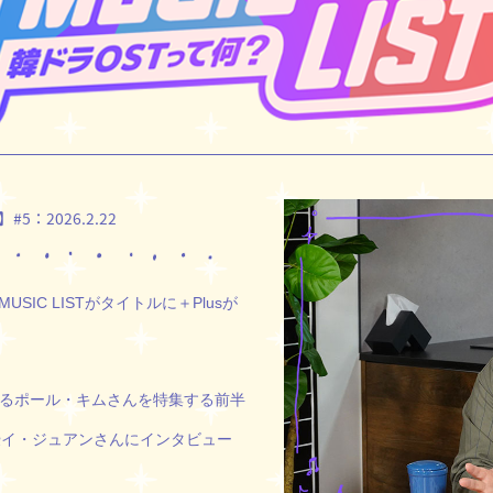
】#5：
2026.2.22
IC LISTがタイトルに＋Plusが
なるポール・キムさんを特集する前半
優イ・ジュアンさんにインタビュー