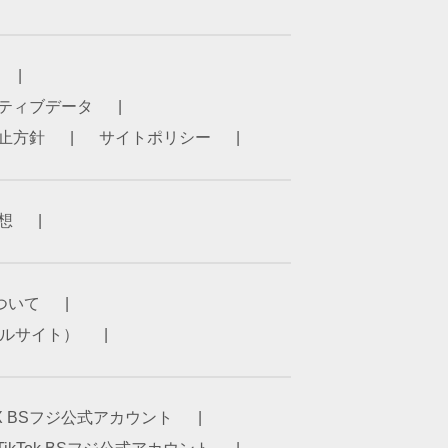
ティブデータ
止方針
サイトポリシー
想
ついて
ータルサイト）
X BSフジ公式アカウント