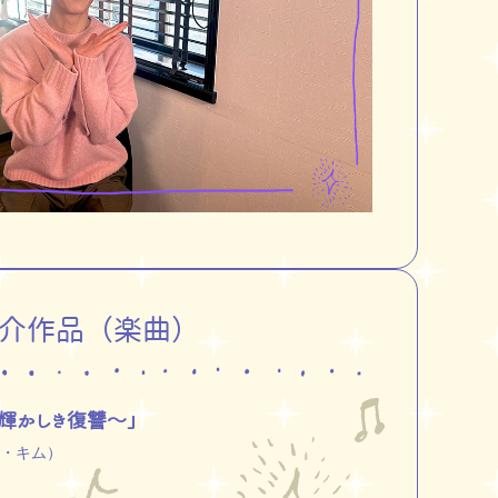
介作品（楽曲）
〜輝かしき復讐〜」
ール・キム）