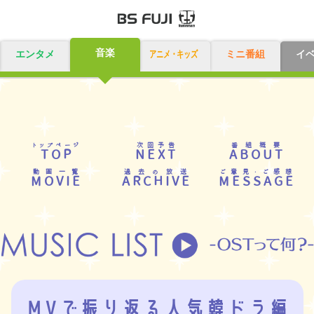
音楽
エンタメ
アニメ・キッズ
ミニ番組
イ
トップページ
次回予告
番組概要
TOP
NEXT
ABOUT
動画一覧
過去の放送
ご意見・ご感想
MOVIE
ARCHIVE
MESSAGE
MVで振り返る人気韓ドラ編