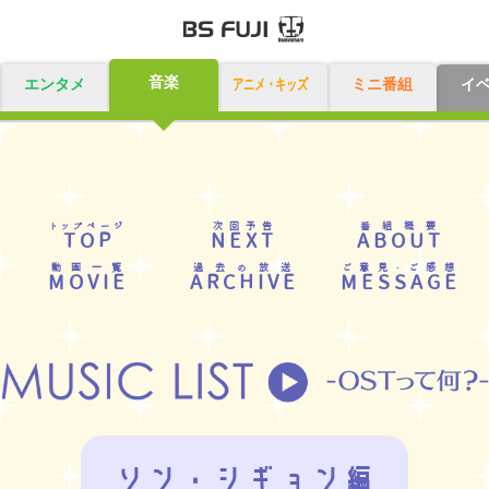
音楽
エンタメ
アニメ・キッズ
ミニ番組
イ
トップページ
次回予告
番組概要
TOP
NEXT
ABOUT
動画一覧
過去の放送
ご意見・ご感想
MOVIE
ARCHIVE
MESSAGE
ソン・シギョン編