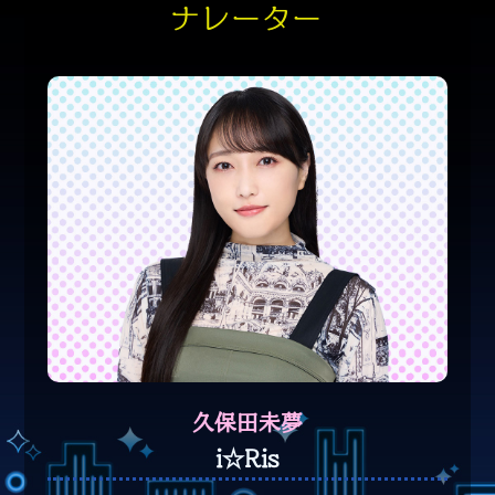
ナレーター
久保田未夢
i☆Ris