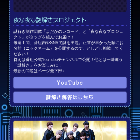
夜な夜な謎解きプロジェクト
謎解き制作団体「よだかのレコード」と「夜な夜なプロジェ
クト」がタッグを組んでお届け！
毎週１問、番組内やSNSで謎を出題。正答が早かった順にお
名前（ニックネーム）を公開するので、どしどし挑戦してく
ださい！
答えは番組公式YouTubeチャンネルで公開！他とは一味違う
「謎解き」をお楽しみに！
最新の問題はページ最下部↓
YouTube
謎解き解答はこちら