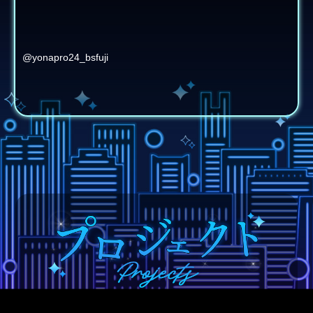
@yonapro24_bsfuji