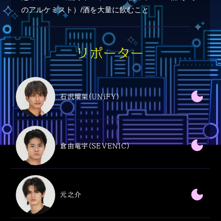
のアルケミスト）/酒を大量に飲むこと
リポーター
石沢瑠架(UNiFY)
倉由竜宇(SEVENIC)
元之介