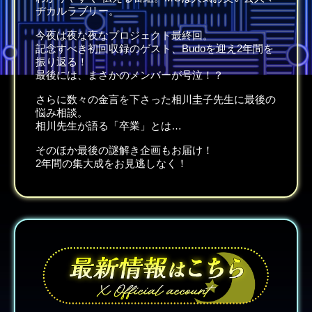
ヂカルラブリー。
今夜は夜な夜なプロジェクト最終回。
記念すべき初回収録のゲスト、Budoを迎え2年間を
振り返る！
最後には、まさかのメンバーが号泣！？
さらに数々の金言を下さった相川圭子先生に最後の
悩み相談。
相川先生が語る「卒業」とは…
そのほか最後の謎解き企画もお届け！
2年間の集大成をお見逃しなく！