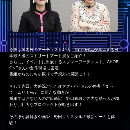
今夜は国内外のアーティスト49人、約100作品が集結する日
本最大級のストリートアート展をご紹介！
さらに、イベントに出展するスプレーアーティスト、CHOB-
ONEさんの創作現場に密着。
番組からのむちゃ振りで予想外の展開に！？
そして先日、大盛況だったオタク×アイドルの祭典「まっ
て、ムリ！Fes」に新たな動きが！
番組ではおなじみの吉田尚記、野口衣織と強力な助っ人が加
わり、壮大なプロジェクトが動き出す！
そのほか謎解き企画や、野田クリスタルの最新ゲームも体
験！