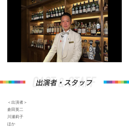
＜出演者＞
倉田英二
川瀬莉子
ほか