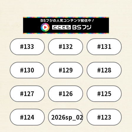
#133
#132
#131
#130
#129
#128
#127
#126
#125
#124
2026sp_02
#123