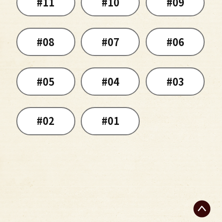
#11
#10
#09
#08
#07
#06
#05
#04
#03
#02
#01