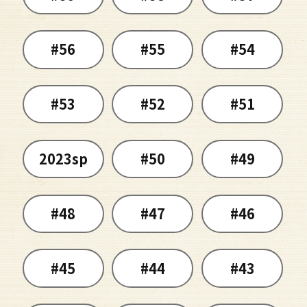
#56
#55
#54
#53
#52
#51
2023sp
#50
#49
#48
#47
#46
#45
#44
#43