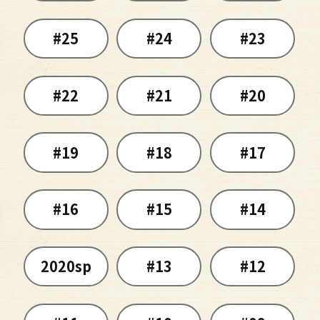
#25
#24
#23
#22
#21
#20
#19
#18
#17
#16
#15
#14
2020sp
#13
#12