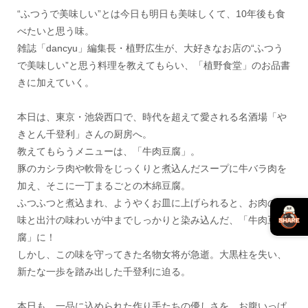
“ふつうで美味しい”とは今日も明日も美味しくて、10年後も食
べたいと思う味。
雑誌「dancyu」編集長・植野広生が、大好きなお店の“ふつう
で美味しい”と思う料理を教えてもらい、「植野食堂」のお品書
きに加えていく。
本日は、東京・池袋西口で、時代を超えて愛される名酒場「や
きとん千登利」さんの厨房へ。
教えてもらうメニューは、「牛肉豆腐」。
豚のカシラ肉や軟骨をじっくりと煮込んだスープに牛バラ肉を
加え、そこに一丁まるごとの木綿豆腐。
ふつふつと煮込まれ、ようやくお皿に上げられると、お肉の旨
味と出汁の味わいが中までしっかりと染み込んだ、「牛肉豆
腐」に！
しかし、この味を守ってきた名物女将が急逝。大黒柱を失い、
新たな一歩を踏み出した千登利に迫る。
本日も、一品に込められた作り手たちの優しさを、お腹いっぱ