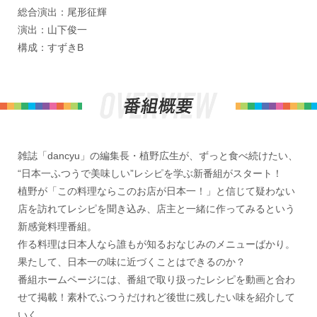
総合演出：尾形征輝
演出：山下俊一
構成：すずきB
雑誌「dancyu」の編集長・植野広生が、ずっと食べ続けたい、
“日本一ふつうで美味しい”レシピを学ぶ新番組がスタート！
植野が「この料理ならこのお店が日本一！」と信じて疑わない
店を訪れてレシピを聞き込み、店主と一緒に作ってみるという
新感覚料理番組。
作る料理は日本人なら誰もが知るおなじみのメニューばかり。
果たして、日本一の味に近づくことはできるのか？
番組ホームページには、番組で取り扱ったレシピを動画と合わ
せて掲載！素朴でふつうだけれど後世に残したい味を紹介して
いく。