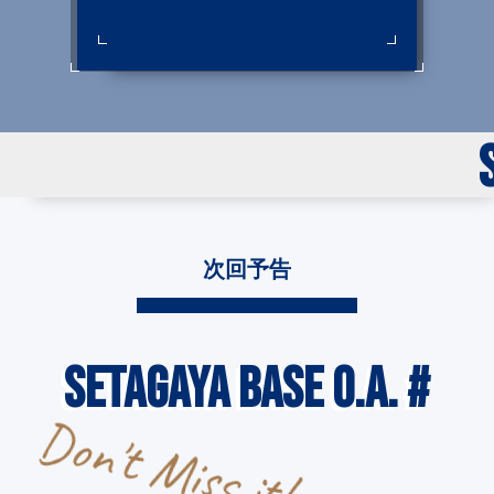
次回予告
SETAGAYA BASE O.A. #
Don't Miss it!