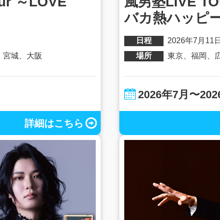
our ～LOVE
風男塾LIVE TO
バカ熱ハッピ
日程
2026年7月11
、宮城、大阪
場所
東京、福岡、
2026年7月〜20
詳細はこちら