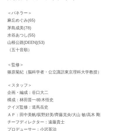
＜パネラー＞
麻丘めぐみ(65)
茅島成美(78)
水谷あつし(55)
山根公路[DEEN](53)
（五十音順）
＜監修＞
篠原菊紀（脳科学者・公立諏訪東京理科大学教授）
＜スタッフ＞
企画・編成：谷口大二
構成：林田晋一/鈴木悟史
クイズ監修：道蔦岳史
ＡＰ：田中美帆/荻野好美/齊藤克央/大山 敏/高木 剛
チーフディレクター：遠藤貴士
プロデューサー：小沢英治