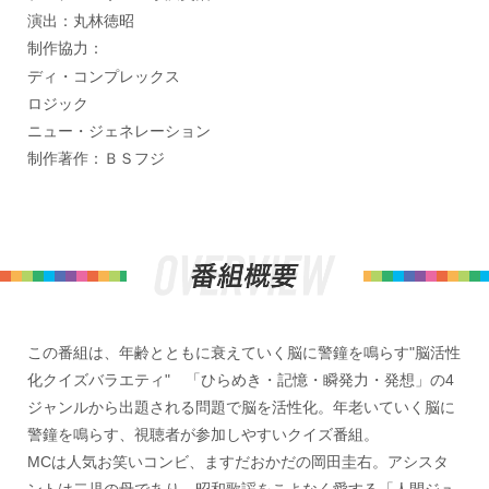
演出：丸林徳昭
制作協力：
ディ・コンプレックス
ロジック
ニュー・ジェネレーション
制作著作：ＢＳフジ
この番組は、年齢とともに衰えていく脳に警鐘を鳴らす"脳活性
化クイズバラエティ" 「ひらめき・記憶・瞬発力・発想」の4
ジャンルから出題される問題で脳を活性化。年老いていく脳に
警鐘を鳴らす、視聴者が参加しやすいクイズ番組。
MCは人気お笑いコンビ、ますだおかだの岡田圭右。アシスタ
ントは二児の母であり、昭和歌謡をこよなく愛する「人間ジュ