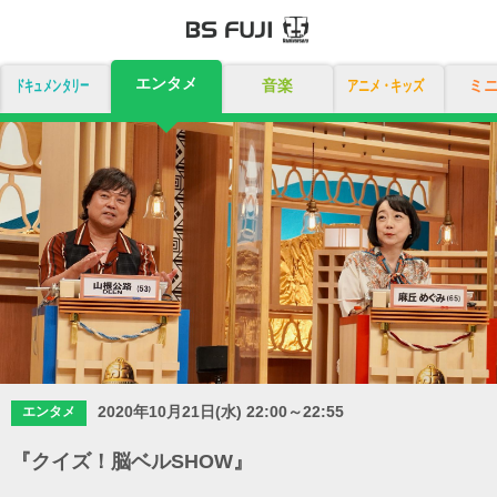
エンタメ
ドキュメンタリー
音楽
アニメ・キッズ
ミ
2020年10月21日(水) 22:00～22:55
エンタメ
『クイズ！脳ベルSHOW』