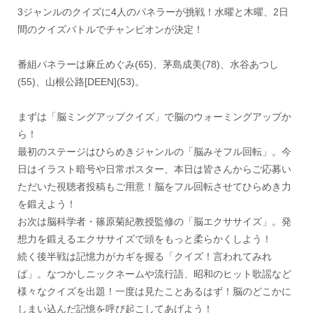
3ジャンルのクイズに4人のパネラーが挑戦！水曜と木曜、2日
間のクイズバトルでチャンピオンが決定！
番組パネラーは麻丘めぐみ(65)、茅島成美(78)、水谷あつし
(55)、山根公路[DEEN](53)。
まずは「脳ミングアップクイズ」で脳のウォーミングアップか
ら！
最初のステージはひらめきジャンルの「脳みそフル回転」。今
日はイラスト暗号や日常ポスター、本日は皆さんからご応募い
ただいた視聴者投稿もご用意！脳をフル回転させてひらめき力
を鍛えよう！
お次は脳科学者・篠原菊紀教授監修の「脳エクササイズ」。発
想力を鍛えるエクササイズで頭をもっと柔らかくしよう！
続く後半戦は記憶力がカギを握る「クイズ！言われてみれ
ば」。なつかしニックネームや流行語、昭和のヒット歌謡など
様々なクイズを出題！一度は見たことあるはず！脳のどこかに
しまい込んだ記憶を呼び起こしてあげよう！