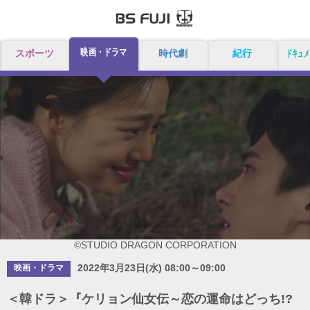
映画・ドラマ
スポーツ
時代劇
紀行
ドキュメ
©STUDIO DRAGON CORPORATION
2022年3月23日(水) 08:00～09:00
映画・ドラマ
＜韓ドラ＞『ケリョン仙女伝～恋の運命はどっち!?