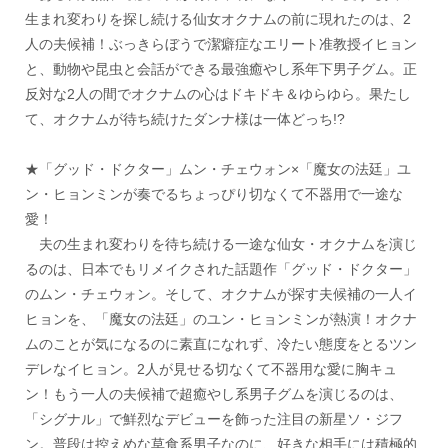
生まれ変わりを探し続ける仙女オクナムの前に現れたのは、2
人の夫候補！ぶっきらぼうで潔癖症なエリート准教授イヒョン
と、動物や昆虫と会話ができる最強癒やし系年下男子グム。正
反対な2人の間でオクナムの心はドキドキ＆ゆらゆら。果たし
て、オクナムが待ち続けたダンナ様は一体どっち!?
★「グッド・ドクター」ムン・チェウォン×「魔女の法廷」ユ
ン・ヒョンミンが奏でるちょっぴり切なくて不器用で一途な
愛！
夫の生まれ変わりを待ち続ける一途な仙女・オクナムを演じ
るのは、日本でもリメイクされた話題作「グッド・ドクター」
のムン・チェウォン。そして、オクナムが探す夫候補の一人イ
ヒョンを、「魔女の法廷」のユン・ヒョンミンが熱演！オクナ
ムのことが気になるのに素直になれず、冷たい態度をとるツン
デレなイヒョン。2人が見せる切なくて不器用な愛に胸キュ
ン！もう一人の夫候補で超癒やし系男子グムを演じるのは、
「シグナル」で鮮烈なデビューを飾った注目の新星ソ・ジフ
ン。普段は控えめな草食系男子なのに、好きな相手には積極的