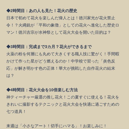
◆2時間目：あの人も見た！花火の歴史
日本で初めて花火を楽しんだ偉人とは！徳川家光が花火禁止
令！？火縄銃が「平和の象徴」としての花火へ進化した歴史ロ
マン！徳川吉宗が水神祭として花火大会を開いた目的は？
◆3時間目：完成まで3カ月？花火ができるまで
火薬の粉を何層にも丸めて大きくする職人技に驚がく！手間暇
かけて作った星がどう燃えるのか！中学校で習った「炎色反
応」が解き明かす色の正体！華大が挑戦した自作花火の結末
は？
◆4時間目：花火大会を10倍楽しむ方法
神ティーチャー厳選の推し花火！この夏すぐに使える！花火を
きれいに撮影するテクニックと花火大会を快適に過ごすための
七つ道具！
来週は「小さなアート！切手にハマる」！お楽しみに！