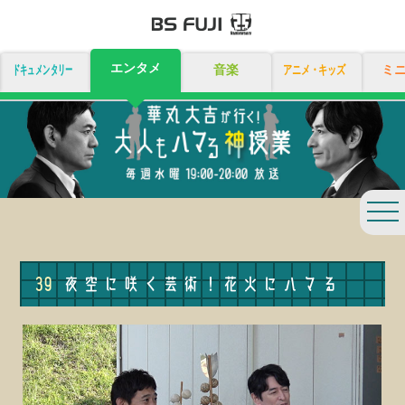
エンタメ
ドキュメンタリー
音楽
アニメ・キッズ
ミ
togg
navi
39
夜空に咲く芸術！花火にハマる