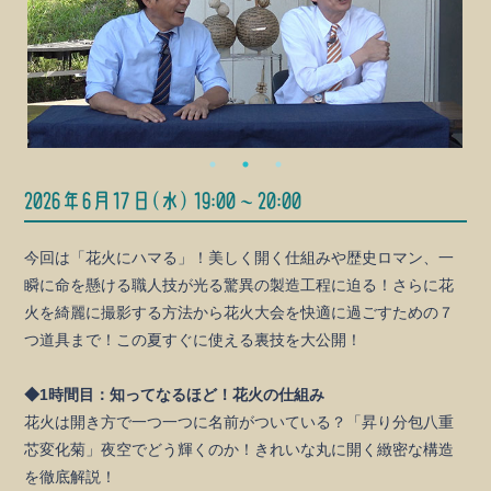
2026年6月17日(水) 19:00～20:00
今回は「花火にハマる」！美しく開く仕組みや歴史ロマン、一
瞬に命を懸ける職人技が光る驚異の製造工程に迫る！さらに花
火を綺麗に撮影する方法から花火大会を快適に過ごすための７
つ道具まで！この夏すぐに使える裏技を大公開！
◆1時間目：知ってなるほど！花火の仕組み
花火は開き方で一つ一つに名前がついている？「昇り分包八重
芯変化菊」夜空でどう輝くのか！きれいな丸に開く緻密な構造
を徹底解説！