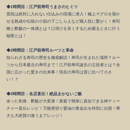
◆1時間目：江戸前寿司うまさのヒミツ
普段は絶対に入れない仕込みの現場に潜入！極上マグロを寝か
せる熟成や伝統の小肌の下ごしらえなど職人技に驚がく！寿司
種と酢飯の一体感とは？口溶けを良くするため握るときに行う
秘密とは！
◆2時間目：江戸前寿司ルーツと革命
知られざる寿司の歴史を徹底解説！寿司が生まれた場所？ルー
ツから日本最古の寿司まで！江戸前寿司誕生の立役者とは？全
国に広がった驚きの出来事！現在の寿司は昔に比べて小さ
い！？
◆3時間目：名店直伝！絶品まかないご飯
余った刺身、酢飯が大変身！家庭で簡単に真似できる神ティー
チャー直伝レシピ！万能煮切り醤油の黄金比を特別に伝授！華
大も大絶賛の激うまアレンジ！