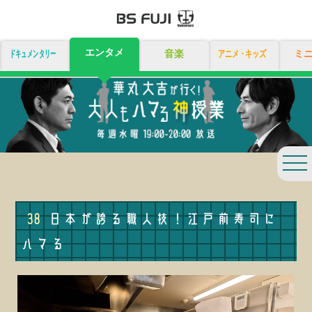
エンタメ
ドキュメンタリー
音楽
アニメ・キッズ
ミ
togg
navi
38
日本が誇る職人技！江戸前寿司に
ハマる