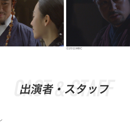
ⓒ2011MBC
ン