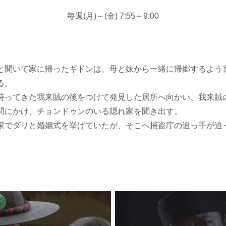
毎週(月)～(金) 7:55～9:00
と聞いて家に帰ったギドンは、母と妹から一緒に帰郷するよう
る。
持ってきた我来賊の後をつけて発見した居所へ向かい、我来賊
問にかけ、チョンドゥンのいる隠れ家を聞き出す。
家でダリと婚姻式を挙げていたが、そこへ捕盗庁の追っ手が迫