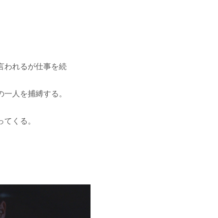
言われるが仕事を続
の一人を捕縛する。
ってくる。