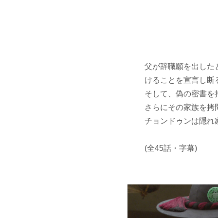
父が辞職願を出した
けることを宣言し断
そして、偽の密書を
さらにその家族を拷
チョンドゥンは隠れ
(全45話・字幕)