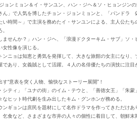
・ジョンミョン＆イ・サンユン、ハン・ジヘ＆ソ・ヒョンジンの
さん」で人気を博したチョン・ジョンミョンと、「パンドラ 
たい時間～」で主演を務めたイ・サンユンによる、主人公たち
ろ。
しませんか？」ハン・ジヘ、「浪漫ドクターキム・サブ」ソ・
い女性像を演じる。
トンニョは知恵と勇気を発揮して、大きな旅館の女主になり、
屋であり、女義賊として活躍。４人の名俳優たちの演技に注目
出す“意表を突く人物、愉快なストーリー展開”！
・シティ」「ユナの街」のイム・テウと、「善徳女王」「朱蒙
々なヒット時代劇を生み出したキム・グンホンが務める。
ウンギョンは庶民を題材にして名作ドラマを作ってきただけあ
、乞食など、さまざまな市井の人々の個性に着目して、朝鮮末