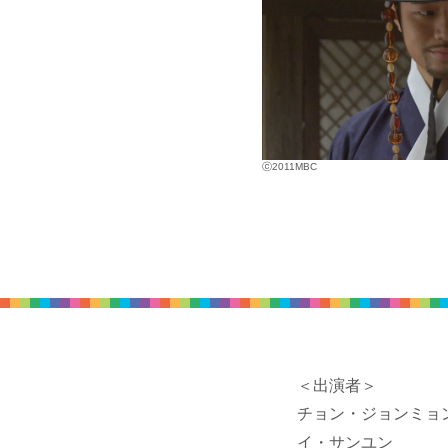
ⓒ2011MBC
＜出演者＞
チョン・ジョンミョ
イ・サンユン