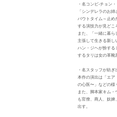
・名コンビ-チョン
「シンデレラのお姉
バウトタイム～止め
する演技力が見どこ
また、「一緒に暮ら
主張して生きる新し
ハン・ジヘが扮する
するタリは女の革靴
・名スタッフが紡ぎ
本作の演出は「エア
の心医〜」などの様
また、脚本家キム・
も官僚、商人、奴婢
出す。