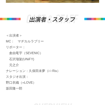
＜出演者＞
MC： マヂカルラブリー
リポーター：
倉由竜宇（SEVENIC）
石沢瑠架(UNiFY)
元之介
ナレーション：久保田未夢（i☆Ris）
スタジオ出演：
野口衣織（=LOVE）
坂田隆一郎