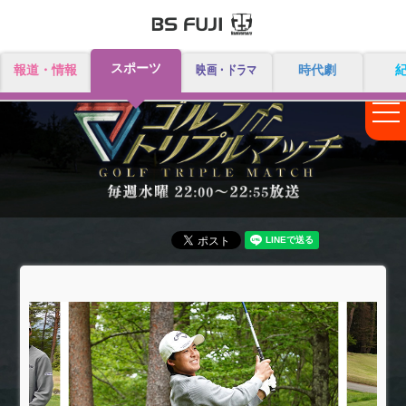
スポーツ
報道・情報
映画・ドラマ
時代劇
togg
nav