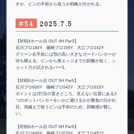
すか、ピンの手前から狙うか戦略が分かれる。
#54
2025.7.5
【対戦4ホール目 OUT 4H Par3】
石川プロ184Y 篠崎プロ159Y 大江プロ142Y
グリーン右手前には顎の高い大きなガードバンカーが
待ち構える。ピンから奥エッジまでの距離が短く、シ
ョット力が試されるパー3。
【対戦5ホール目 OUT 5H Par5】
石川プロ600Y 篠崎プロ542Y 大江プロ515Y
ポイントは2打目の置きどころ。見えない位置にある3
つのポットバンカーをいかに避けるかが勝負の分かれ
目。池越えで狙うピンは手前のため、距離感が難し
い。
【対戦6ホール目 OUT 6H Par5】
石川プロ600Y 篠崎プロ570Y 大江プロ497Y