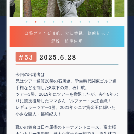
出場プロ：石川航、大江香織、篠崎紀夫 /
解説：杉澤伸章
#53
2025.6.28
今回の出場者は…
兄はツアー通算20勝の石川遼。学生時代関東ゴルフ選
手権などを制した8歳下の弟、石川航。
ツアー3勝、2019年にツアーを撤退したが、去年5年ぶ
りに競技復帰したママさんゴルファー・大江香織！
レギュラーツアー1勝、2021年シニア賞金王に輝いた
小さな巨人・篠崎紀夫！
戦いの舞台は日本屈指のトーナメントコース、富士桜
カントリー倶楽部。雄大な富士を一望でき、原生林で