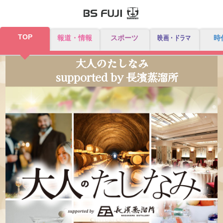
TOP
報道・情報
スポーツ
映画・ドラマ
時
大人のたしなみ
supported by 長濱蒸溜所