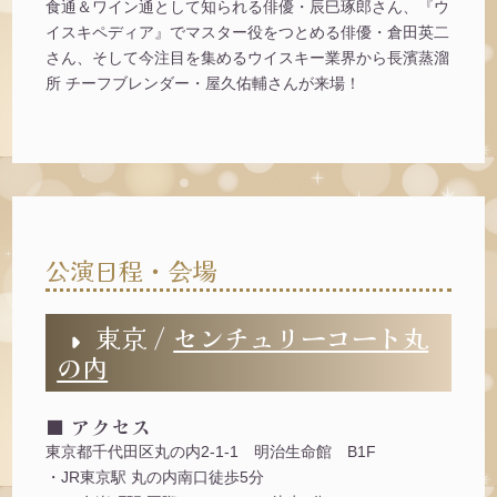
食通＆ワイン通として知られる俳優・辰巳琢郎さん、『ウ
イスキペディア』でマスター役をつとめる俳優・倉田英二
さん、そして今注目を集めるウイスキー業界から長濱蒸溜
所 チーフブレンダー・屋久佑輔さんが来場！
公演日程・会場
東京 /
センチュリーコート丸
の内
■ アクセス
東京都千代田区丸の内2-1-1 明治生命館 B1F
・JR東京駅 丸の内南口徒歩5分