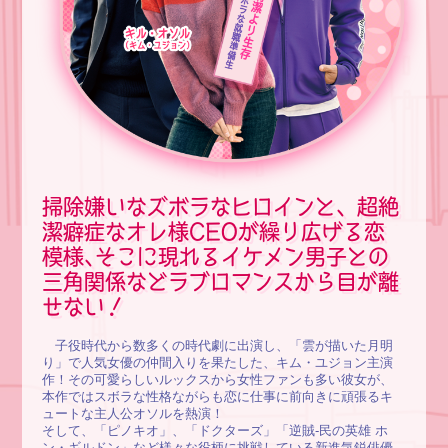
掃除嫌いなズボラなヒロインと、超絶
潔癖症なオレ様CEOが繰り広げる恋
模様､そこに現れるイケメン男子との
三角関係などラブロマンスから目が離
せない！
子役時代から数多くの時代劇に出演し、「雲が描いた月明
り」で人気女優の仲間入りを果たした、キム・ユジョン主演
作！その可愛らしいルックスから女性ファンも多い彼女が、
本作ではスボラな性格ながらも恋に仕事に前向きに頑張るキ
ュートな主人公オソルを熱演！
そして、「ピノキオ」、「ドクターズ」「逆賊-民の英雄 ホ
ン・ギルドン」など様々な役柄に挑戦している新進気鋭俳優