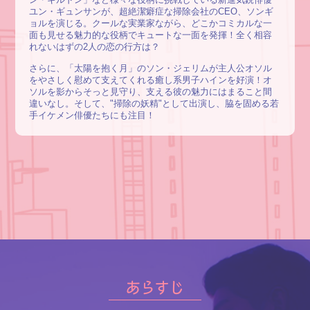
ユン・ギュンサンが、超絶潔癖症な掃除会社のCEO、ソンギ
ョルを演じる。クールな実業家ながら、どこかコミカルな一
面も見せる魅力的な役柄でキュートな一面を発揮！全く相容
れないはずの2人の恋の行方は？
さらに、「太陽を抱く月」のソン・ジェリムが主人公オソル
をやさしく慰めて支えてくれる癒し系男子ハインを好演！オ
ソルを影からそっと見守り、支える彼の魅力にはまること間
違いなし。そして、"掃除の妖精"として出演し、脇を固める若
手イケメン俳優たちにも注目！
あらすじ