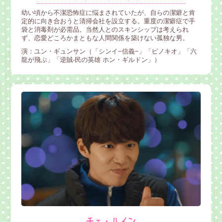
幼い頃から不潔恐怖症に悩まされていたが、自らの潔癖と肯
定的に向き合おうと清掃会社を設立する。重度の潔癖症で手
袋と消毒剤が必需品。当然人とのスキンシップは考えられ
ず、恋愛どころかまともな人間関係を築けない孤独な男。
演：ユン・ギュンサン（「シンイ−信義−」「ピノキオ」「六
龍が飛ぶ」「逆賊-民の英雄 ホン・ギルドン」）
チェ・ハイン