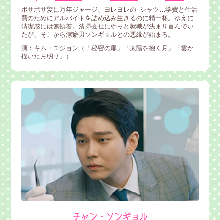
ボサボサ髪に万年ジャージ、ヨレヨレのTシャツ…学費と生活
費のためにアルバイトを詰め込み生きるのに精一杯。ゆえに
清潔感には無頓着。清掃会社にやっと就職が決まり喜んでい
たが、そこから潔癖男ソンギョルとの悪縁が始まる。
演：キム・ユジョン（「秘密の扉」「太陽を抱く月」「雲が
描いた月明り」）
チャン・ソンギョル