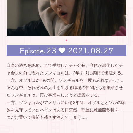
Episode.23
2021.08.27
自身の過ちを認め、全て手放したチャ会長。容体が悪化したチ
ャ会長の前に現れたソンギョルは、2年ぶりに笑顔で出迎える。
一方、オソルは2年もの間、ソンギョルを一度も忘れなかった。
そんな中、それぞれの人生を生きる職場の仲間たちを集結させ
たソンギョルは、再び事業をしようと提案をする。
一方、ソンギョルがアメリカにいる2年間、オソルとオソルの家
族を見守っていたハインはある日突然、部屋に乳酸菌飲料を一
つだけ置いて痕跡も残さず消えてしまう…。