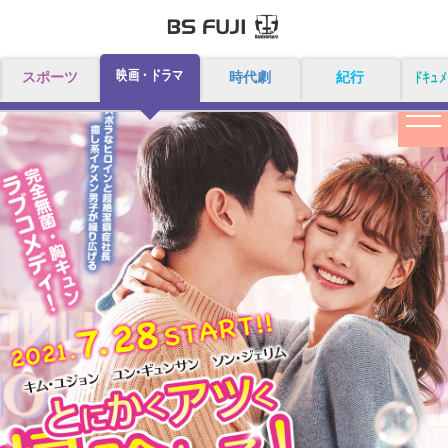
映画・ドラマ
スポーツ
時代劇
紀行
ドキュメ
togg
navi