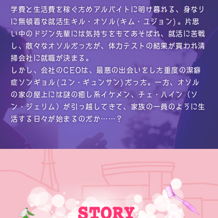
学費と生活費を稼ぐためアルバイトに明け暮れる、身なり
に無頓着な就活生キル・オソル(キム・ユジョン)。片思
い中のドジン先輩には気持ちをもてあそばれ、就活に苦戦
し、散々なオソルだったが、体力テストの結果が買われ清
掃会社に就職が決まる。
しかし、会社のCEOは、最悪の出会いをした重度の潔癖
症ソンギョル(ユン・ギュンサン)だった。一方、オソル
の家の屋上には謎の癒し系イケメン、チェ・ハイン（ソ
ン・ジェリム）が引っ越してきて、家族の一員のように生
活する日々が始まるのだか……？