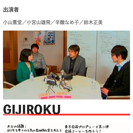
出演者
小山薫堂／小宮山雄飛／辛酸なめ子／鈴木正美
GIJIROKU