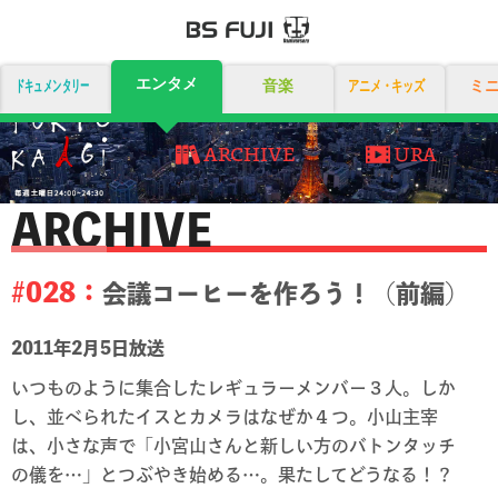
エンタメ
ドキュメンタリー
音楽
アニメ・キッズ
ミ
ARCHIVE
URA
ARCHIVE
#028：
会議コーヒーを作ろう！（前編）
2011年2月5日放送
いつものように集合したレギュラーメンバー３人。しか
し、並べられたイスとカメラはなぜか４つ。小山主宰
は、小さな声で「小宮山さんと新しい方のバトンタッチ
の儀を…」とつぶやき始める…。果たしてどうなる！？