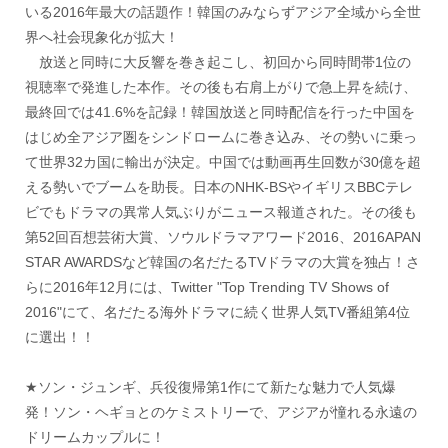
いる2016年最大の話題作！韓国のみならずアジア全域から全世
界へ社会現象化が拡大！
放送と同時に大反響を巻き起こし、初回から同時間帯1位の
視聴率で発進した本作。その後も右肩上がりで急上昇を続け、
最終回では41.6%を記録！韓国放送と同時配信を行った中国を
はじめ全アジア圏をシンドロームに巻き込み、その勢いに乗っ
て世界32カ国に輸出が決定。中国では動画再生回数が30億を超
える勢いでブームを助長。日本のNHK-BSやイギリスBBCテレ
ビでもドラマの異常人気ぶりがニュース報道された。その後も
第52回百想芸術大賞、ソウルドラマアワード2016、2016APAN
STAR AWARDSなど韓国の名だたるTVドラマの大賞を独占！さ
らに2016年12月には、Twitter "Top Trending TV Shows of
2016"にて、名だたる海外ドラマに続く世界人気TV番組第4位
に選出！！
★ソン・ジュンギ、兵役復帰第1作にて新たな魅力で人気爆
発！ソン・ヘギョとのケミストリーで、アジアが憧れる永遠の
ドリームカップルに！