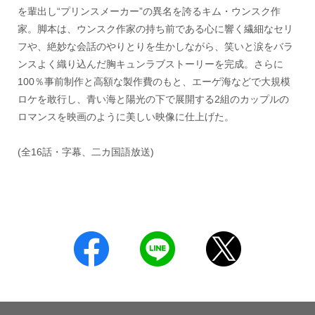
を輩出し“プリンスメーカー”の異名を誇るキム・ウンスク作
家。脚本は、ウンスク作家の持ち前である心に響く繊細なセリ
フや、絶妙な会話のやりとりを生かしながら、笑いと涙をバラ
ンスよく織り込んだ胸キュンラブストーリーを完成。さらに
100％事前制作と高額な製作費のもと、エーゲ海などで大規模
ロケを敢行し、青い海と陽光の下で展開する2組のカップルの
ロマンスを映画のように美しい映像に仕上げた。
(全16話・字幕、二カ国語放送)