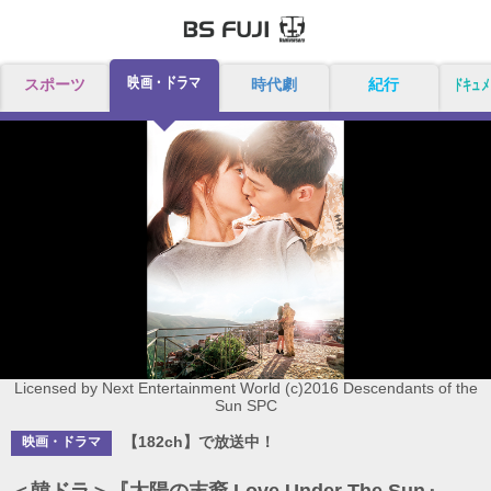
映画・ドラマ
スポーツ
時代劇
紀行
ドキュメ
Licensed by Next Entertainment World (c)2016 Descendants of the
Sun SPC
【182ch】で放送中！
映画・ドラマ