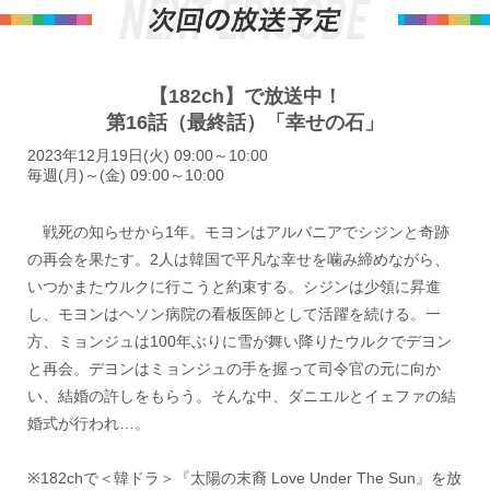
【182ch】で放送中！
第16話（最終話）「幸せの石」
2023年12月19日(火) 09:00～10:00
毎週(月)～(金) 09:00～10:00
戦死の知らせから1年。モヨンはアルバニアでシジンと奇跡
の再会を果たす。2人は韓国で平凡な幸せを噛み締めながら、
いつかまたウルクに行こうと約束する。シジンは少領に昇進
し、モヨンはヘソン病院の看板医師として活躍を続ける。一
方、ミョンジュは100年ぶりに雪が舞い降りたウルクでデヨン
と再会。デヨンはミョンジュの手を握って司令官の元に向か
い、結婚の許しをもらう。そんな中、ダニエルとイェファの結
婚式が行われ…。
※182chで＜韓ドラ＞『太陽の末裔 Love Under The Sun』を放