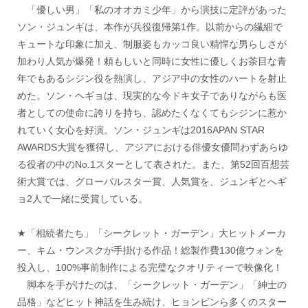
「優しい男」「私のオオカミ少年」から演技に定評があった
ソン・ジュンギは、本作が兵役復帰第1作。以前からの繊細で
キュートな印象に加え、制服姿もカッコ良い精悍な男らしさが
加わり人気が爆発！頼もしいと同時に女性に優しくお茶目な青
年でもあるシジン役を熱演し、アジア中の女性のハートを射止
めた。ソン・ヘギョは、現実的な今ドキ女子でありながらも医
者としての使命に誇りを持ち、認めたくなくてもシジンに惹か
れていく女心を好演。ソン・ジュンギは2016APAN STAR
AWARDS大賞を獲得し、アジアにおける俳優女優問わずあらゆ
る役者の中のNo.1スターとして表された。また、第52回百想芸
術大賞では、グローバルスター賞、人気賞を、ジュンギとへギ
ョ2人で一緒に受賞している。
★「相続者たち」「シークレット・ガーデン」大ヒットメーカ
ー、キム・ウンスクが手掛ける作品！総製作費130億ウォンを
投入し、100%事前制作による完璧なクオリティーで映像化！
脚本を手がけたのは、「シークレット・ガーデン」「紳士の
品格」などヒット神話を生み続け、ヒョンビンら多くのスター