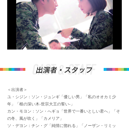
＜出演者＞
ユ・シジン：ソン・ジュンギ「優しい男」「私のオオカミ少
年」「根の深い木-世宗大王の誓い-」
カン・モヨン：ソン・へギョ「世界で一番いとしい君へ」「そ
の冬、風が吹く」「カメリア」
ソ・デヨン：チン・グ「純情に惚れる」「ノーザン・リミッ