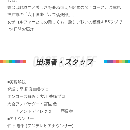
れる。
舞台は戦略性と美しさを兼ね備えた関西の名門コース、兵庫県
神戸市の「六甲国際ゴルフ倶楽部」。
女子ゴルファーたちの美しくも、激しい戦いの模様をBSフジで
は4日間お届け！
■実況解説
解説：平瀬 真由美プロ
オンコース解説：大江 香織プロ
大会アンバサダー：宮里 藍
トーナメントディレクター：戸張 捷
■アナウンサー
竹下 陽平 (フジテレビアナウンサー)