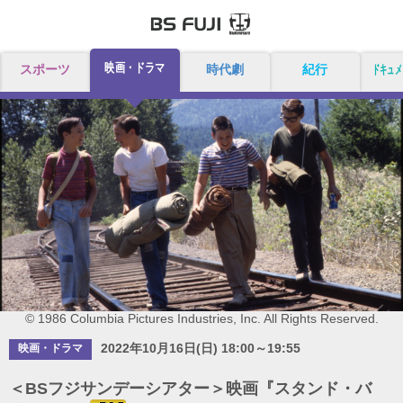
映画・ドラマ
スポーツ
時代劇
紀行
ドキュメ
© 1986 Columbia Pictures Industries, Inc. All Rights Reserved.
2022年10月16日(日) 18:00～19:55
映画・ドラマ
＜BSフジサンデーシアター＞映画『スタンド・バ