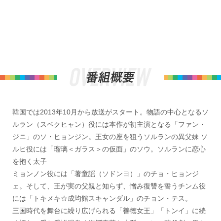
韓国では2013年10月から放送がスタート。物語の中心となるソ
ルラン（スベクヒャン）役には本作が初主演となる「ファン・
ジニ」のソ・ヒョンジン。王女の座を狙うソルランの異父妹 ソ
ルヒ役には「瑠璃＜ガラス＞の仮面」のソウ。ソルランに恋心
を抱く太子
ミョンノン役には「著童謡（ソドンヨ）」のチョ・ヒョンジ
ェ。そして、王が実の父親と知らず、憎み復讐を誓うチンム役
には「トキメキ☆成均館スキャンダル」のチョン・テス。
三国時代を舞台に繰り広げられる「善徳女王」「トンイ」に続