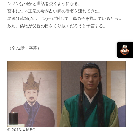
ンノンは何かと世話を焼くようになる。
宮中にウネ王妃の母が占い師の老婆を連れてきた。
老婆は武寧(ムリョン)王に対して、偽の子を抱いていると言い
放ち、偽物が父親の目をくり抜くだろうと予言する。
（全72話・字幕）
© 2013-4 MBC