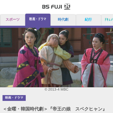
映画・ドラマ
スポーツ
時代劇
紀行
ドキュメ
© 2013-4 MBC
映画・ドラマ
＜金曜・韓国時代劇＞『帝王の娘 スベクヒャン』