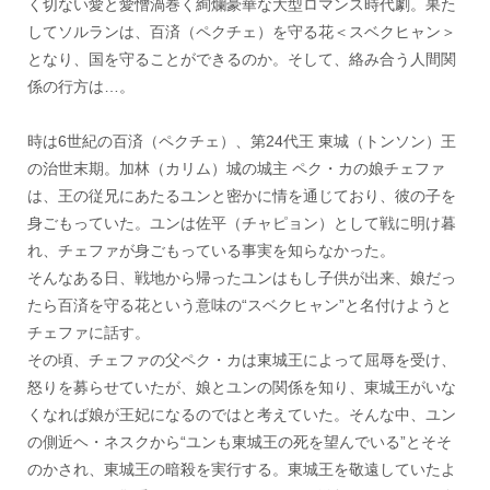
く切ない愛と愛憎渦巻く絢爛豪華な大型ロマンス時代劇。果た
してソルランは、百済（ペクチェ）を守る花＜スベクヒャン＞
となり、国を守ることができるのか。そして、絡み合う人間関
係の行方は…。
時は6世紀の百済（ペクチェ）、第24代王 東城（トンソン）王
の治世末期。加林（カリム）城の城主 ペク・カの娘チェファ
は、王の従兄にあたるユンと密かに情を通じており、彼の子を
身ごもっていた。ユンは佐平（チャピョン）として戦に明け暮
れ、チェファが身ごもっている事実を知らなかった。
そんなある日、戦地から帰ったユンはもし子供が出来、娘だっ
たら百済を守る花という意味の“スベクヒャン”と名付けようと
チェファに話す。
その頃、チェファの父ペク・カは東城王によって屈辱を受け、
怒りを募らせていたが、娘とユンの関係を知り、東城王がいな
くなれば娘が王妃になるのではと考えていた。そんな中、ユン
の側近ヘ・ネスクから“ユンも東城王の死を望んでいる”とそそ
のかされ、東城王の暗殺を実行する。東城王を敬遠していたよ