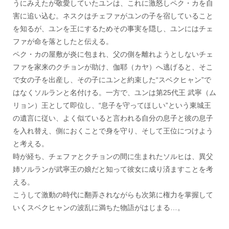
うにみえたが敬愛していたユンは、これに激怒しペク・カを自
害に追い込む。ネスクはチェファがユンの子を宿していること
を知るが、ユンを王にするためその事実を隠し、ユンにはチェ
ファが命を落としたと伝える。
ペク・カの屋敷が炎に包まれ、父の側を離れようとしないチェ
ファを家来のクチョンが助け、伽耶（カヤ）へ逃げると、そこ
で女の子を出産し、その子にユンと約束した“スベクヒャン”で
はなくソルランと名付ける。一方で、ユンは第25代王 武寧（ム
リョン）王として即位し、“息子を守ってほしい”という東城王
の遺言に従い、よく似ていると言われる自分の息子と彼の息子
を入れ替え、側におくことで身を守り、そして王位につけよう
と考える。
時が経ち、チェファとクチョンの間に生まれたソルヒは、異父
姉ソルランが武寧王の娘だと知って彼女に成り済ますことを考
える。
こうして激動の時代に翻弄されながらも次第に権力を掌握して
いくスベクヒャンの波乱に満ちた物語がはじまる…。