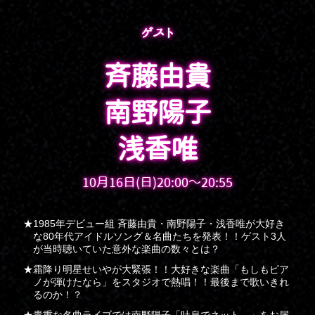
ゲスト
斉藤由貴
南野陽子
浅香唯
10月16日(日)20:00～20:55
1985年デビュー組 斉藤由貴・南野陽子・浅香唯が大好き
な80年代アイドルソング＆名曲たちを発表！！ゲスト3人
が当時聴いていた意外な楽曲の数々とは？
霜降り明星せいやが大緊張！！大好きな楽曲「もしもピア
ノが弾けたなら」をスタジオで熱唱！！最後まで歌いきれ
るのか！？