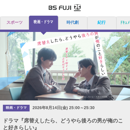
映画・ドラマ
スポーツ
時代劇
紀行
ドキュメ
2026年8月14日(金) 25:00～25:30
映画・ドラマ
ドラマ『席替えしたら、どうやら後ろの男が俺のこ
と好きらしい』