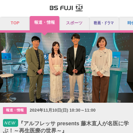
報道・情報
TOP
スポーツ
映画・ドラマ
時
2024年11月10日(日) 10:30～11:00
報道・情報
NEW
『アルフレッサ presents 藤木直人が名医に学
ぶ！～再生医療の世界～』