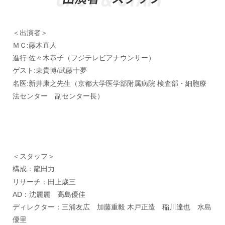
＜出演者＞
ＭＣ:藤木直人
進行:佐々木恭子（フジテレビアナウンサー）
ゲスト:東貴博/武藤十夢
名医:新井康之先生（京都大学医学部附属病院 検査部・細胞療
法センター 副センター長）
＜スタッフ＞
構成：龍田力
リサーチ：田上歳三
AD：沈麗麗 高島優佳
ディレクター：三浦友広 加藤重毅 木戸正造 稲川達也 水島
優里