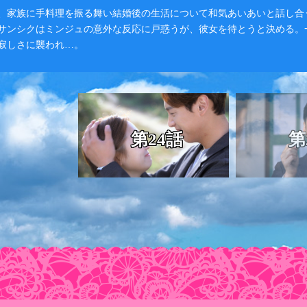
、家族に手料理を振る舞い結婚後の生活について和気あいあいと話し合
サンシクはミンジュの意外な反応に戸惑うが、彼女を待とうと決める。
寂しさに襲われ…。
第24話
第