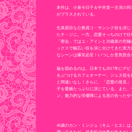
本作は、小泉今日子＆中井貴一主演の同
がプラスされている。
生真面目な公務員コ・サンシク役を演じ
たチ・ジニ。一方、恋愛そっちのけで仕
「密会」ではユ・アインと20歳差の究
ックスで幅広い役を演じ分けてきた実力
なシーンは爆笑必至！いつしか意気投合
脇を固めるのは、日本でも2017年にデビ
をぶつけるカフェオーナー、ジュヌ役を
と間違いなし！さらに、「恋愛の発見」
子を愛嬌たっぷりに演じている。また、
ン。魅力的な俳優陣による息の合ったやり
46歳のカン・ミンジュ（キム・ヒエ）