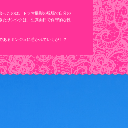
会ったのは、ドラマ撮影の現場で自分の
きたサンシクは、生真面目で保守的な性
。
であるミンジュに惹かれていくが！？