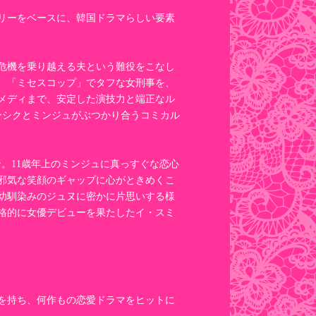
リーをベースに、韓国ドラマらしい要素
危機を乗り越える夫という難役をこなし
、「ミセスコップ」でタフな女刑事を、
メディまで、安定した演技力と端正なル
ンシクとミンジュがぶつかり合うコミカル
ン。11歳年上のミンジュに真っすぐな恋心
邪気な笑顔のギャップに心がときめくこ
幼馴染みのジュヌに密かに片思いする様
格的に女優デビューを果たしたイ・スミ
を持ち、何作もの恋愛ドラマをヒットに