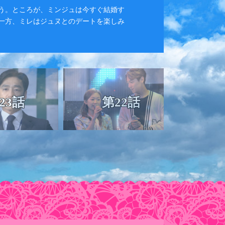
う。ところが、ミンジュは今すぐ結婚す
ホテル
一方、ミレはジュヌとのデートを楽しみ
け、留
会った
23話
第22話