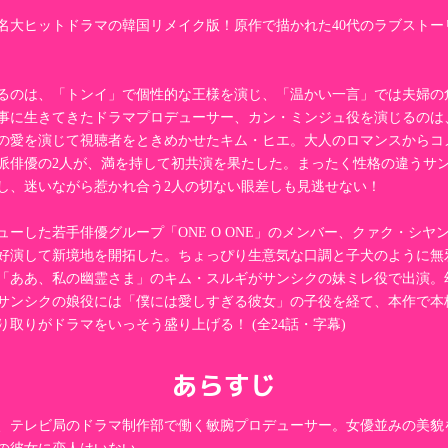
名大ヒットドラマの韓国リメイク版！原作で描かれた40代のラブストー
るのは、「トンイ」で個性的な王様を演じ、「温かい一言」では夫婦の
事に生きてきたドラマプロデューサー、カン・ミンジュ役を演じるのは
極の愛を演じて視聴者をときめかせたキム・ヒエ。大人のロマンスからコ
派俳優の2人が、満を持して初共演を果たした。まったく性格の違うサ
し、迷いながら惹かれ合う2人の切ない眼差しも見逃せない！
ューした若手俳優グループ「ONE O ONE」のメンバー、クァク・シヤ
好演して新境地を開拓した。ちょっぴり生意気な口調と子犬のように無
「ああ、私の幽霊さま」のキム・スルギがサンシクの妹ミレ役で出演。
サンシクの娘役には「僕には愛しすぎる彼女」の子役を経て、本作で本
取りがドラマをいっそう盛り上げる！ (全24話・字幕)
あらすじ
は、テレビ局のドラマ制作部で働く敏腕プロデューサー。女優並みの美貌