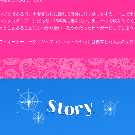
の彼女に恋人はいない。
ンジュはある日、田舎暮らしに憧れて郊外に引っ越しをする。そこで出
ンシク（チ・ジニ）だった。15年前に妻を失い、男手一つで娘を育てて
ュとことあるごとにぶつかり合い、穏やかだった日々が一変してしまう
カフェオーナー、パク・ジュヌ（クァク・シヤン）は自立した大人の女性