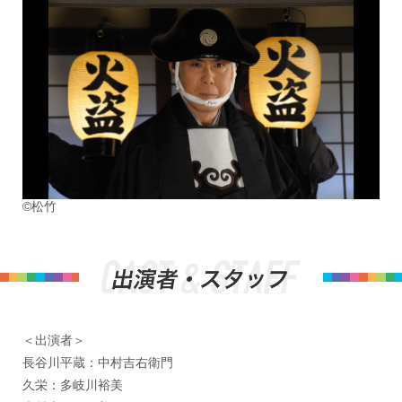
©松竹
＜出演者＞
長谷川平蔵：中村吉右衛門
久栄：多岐川裕美