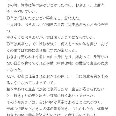
その時、弥市は胸の病がひどかったのに、おきよ（川上麻衣
子）を抱いていた。
弥市は抵抗したがひどい喀血をし、息絶えた。
一ヵ月後、おきよは小間物屋の直吉（坂本あきら）と所帯を持
つ。
幸せそうなおきよだが、実は困ったことになっていた。
弥市は異常なまでに性欲が強く、何人もの女の体を弄び、あげ
くの果ては女郎に売り飛ばすのが常だった。
おきよは売られる寸前に自由の身になり、縁あって、身寄りの
ない自分を育ててくれた伊助（中井啓輔）の世話で直吉の女房
になった。
だが、弥市に仕込まれたおきよの体は、一日に何度も男を求め
るようになってしまっていて、
精を奪われた直吉は次第に衰弱したが、直吉が応じられない
と、行きずりの男と出会い茶屋に行くありさまだった。
そのうちおきよは、自分の体が異常であることに気がつく。
平蔵も伊助からおきよの体の事を聞き、もしかしたら、弥市が
おきよの体に毒を仕込んだのでは…と考えるのであった。