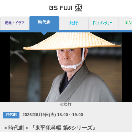
時代劇
映画・ドラマ
紀行
ドキュメンタリー
エ
©松竹
2026年6月9日(火) 18:00～19:00
時代劇
＜時代劇＞『鬼平犯科帳 第6シリーズ』