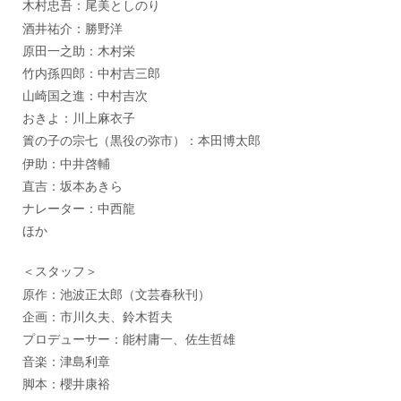
木村忠吾：尾美としのり
酒井祐介：勝野洋
原田一之助：木村栄
竹内孫四郎：中村吉三郎
山崎国之進：中村吉次
おきよ：川上麻衣子
簀の子の宗七（黒役の弥市）：本田博太郎
伊助：中井啓輔
直吉：坂本あきら
ナレーター：中西龍
ほか
＜スタッフ＞
原作：池波正太郎（文芸春秋刊）
企画：市川久夫、鈴木哲夫
プロデューサー：能村庸一、佐生哲雄
音楽：津島利章
脚本：櫻井康裕