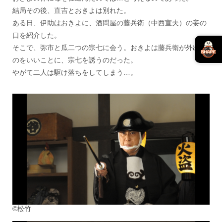
結局その後、直吉とおきよは別れた。
ある日、伊助はおきよに、酒問屋の藤兵衛（中西宣夫）の妾の
口を紹介した。
そこで、弥市と瓜二つの宗七に会う。おきよは藤兵衛が外出な
のをいいことに、宗七を誘うのだった。
やがて二人は駆け落ちをしてしまう…。
©松竹