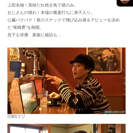
上田名物！美味だれ焼き鳥で昼のみ。
おじさんの憧れ！本場の蕎麦打ちに弟子入り。
心臓バクバク！夜のスナックで飛び込み酒＆デビューを決め
た“尾崎豊”を熱唱。
息子も俳優 家族に秘話も…
ⓒBSフジ