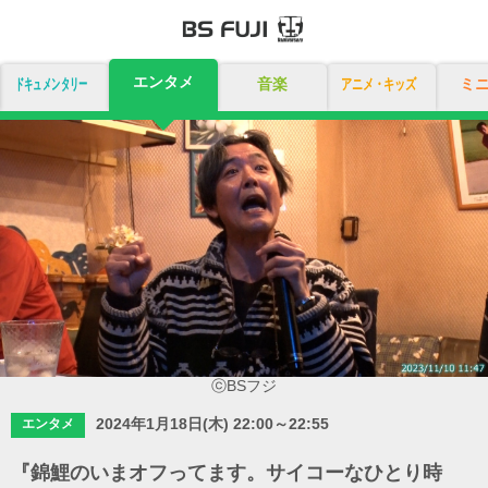
エンタメ
ドキュメンタリー
音楽
アニメ・キッズ
ミ
ⓒBSフジ
2024年1月18日(木) 22:00～22:55
エンタメ
『錦鯉のいまオフってます。サイコーなひとり時