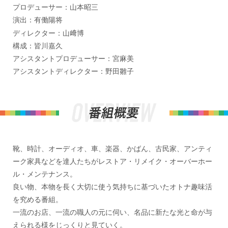
プロデューサー：山本昭三
演出：有働陽将
ディレクター：山﨑博
構成：皆川嘉久
アシスタントプロデューサー：宮麻美
アシスタントディレクター：野田雛子
靴、時計、オーディオ、車、楽器、かばん、古民家、アンティ
ーク家具などを達人たちがレストア・リメイク・オーバーホー
ル・メンテナンス。
良い物、本物を長く大切に使う気持ちに基づいたオトナ趣味活
を究める番組。
一流のお店、一流の職人の元に伺い、名品に新たな光と命が与
えられる様をじっくりと見ていく。