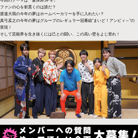
今回のテーマは「夏休みSP②」
ファンの心を射貫くのは誰だ？
渡邉大我の今年の夢はホームベーカリーを手に入れたい？
真弓孟之の今年の夢はグループのレギュラー冠番組“まいど！アンビィ～”の
実現！
そして芸能界を生き抜くには己との闘い、この高い壁をよじ登れ！