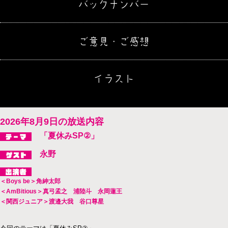
バックナンバー
ご意見・ご感想
イラスト
2026年8月9日の放送内容
「夏休みSP②」
永野
＜Boys be＞角紳太郎
＜AmBitious＞真弓孟之 浦陸斗 永岡蓮王
＜関西ジュニア＞渡邉大我 谷口尊星