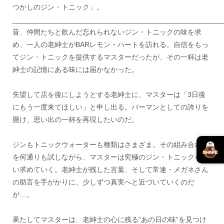
つかしのジン・トニック」。
____________________________________________________
昔、仲間たちと飲んだ忘れられないジン・トニックの味を求
め、一人の老紳士がBARレモン・ハートを訪れる。自信をもっ
てジン・トニックを提供するマスターだったが、その一杯は老
紳士の記憶にある味には届かなかった。
失望して店を後にしようとする老紳士に、マスターは「3日後
にもう一度来てほしい」と申し出る。バーマンとしての誇りを
懸け、思い出の一杯を再現したいのだ。
ジンもトニックウォーターも種類はさまざま。その組み合わせ
を何通りも試しながら、マスターは究極のジン・トニックを追
い求めていく。老紳士が残した言葉、そして常連・メガネさん
の助言を手がかりに、少しずつ真実へと近づいていくのだ
が…。
果たしてマスターは、老紳士の心に残る“あの日の味”を見つけ