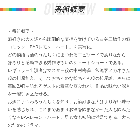
＜番組概要＞
酒好きの大人達から圧倒的な支持を受けている古谷三敏作の酒
コミック「BARレモン・ハート」を実写化。
どの物語も酒のうんちくにまつわるエピソードでありながら、
ほろりと感動できる秀作ぞろいのショートショートである。
レギュラー出演者はマスター役の中村梅雀、常連客メガネさん
役の川原和久、そしておちゃめな松ちゃん役の松尾諭。さらに
毎回BARを訪れるゲストの豪華な顔ぶれが、作品の味わい深さ
を一層引き立たせる。
お酒にまつわるうんちくを知り、お酒好きな人はより深い味わ
いを感じられ、これまであまりお酒を飲まなかった人も飲みた
くなるBARレモン・ハート。男も女も知的に満足できる、大人
のためのドラマ。