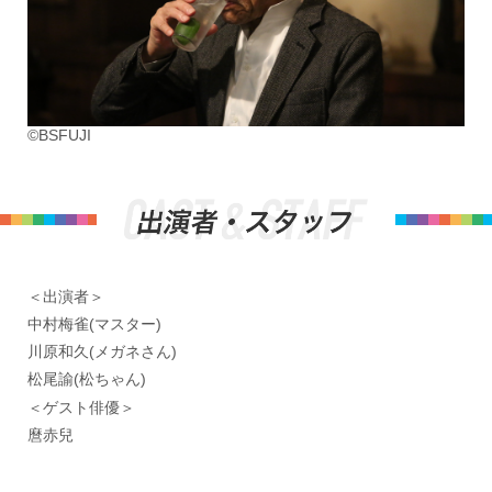
©BSFUJI
＜出演者＞
中村梅雀(マスター)
川原和久(メガネさん)
松尾諭(松ちゃん)
＜ゲスト俳優＞
麿赤兒