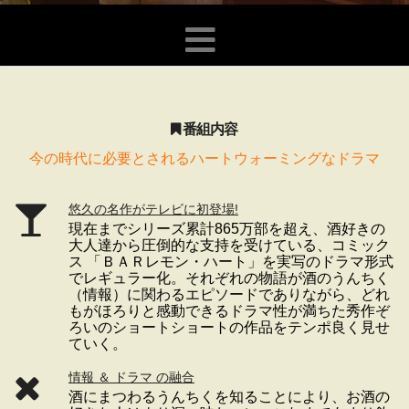
番組内容
今の時代に必要とされるハートウォーミングなドラマ
悠久の名作がテレビに初登場!
現在までシリーズ累計865万部を超え、酒好きの
大人達から圧倒的な支持を受けている、コミック
ス 「ＢＡＲレモン・ハート」を実写のドラマ形式
でレギュラー化。それぞれの物語が酒のうんちく
（情報）に関わるエピソードでありながら、どれ
もがほろりと感動できるドラマ性が満ちた秀作ぞ
ろいのショートショートの作品をテンポ良く見せ
ていく。
情報 ＆ ドラマ の融合
酒にまつわるうんちくを知ることにより、お酒の