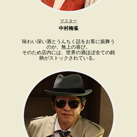
マスター
中村梅雀
味わい深い酒とうんちく話をお客に振舞う
のが、無上の喜び。
そのため店内には、世界の酒ほぼ全ての銘
柄がストックされている。