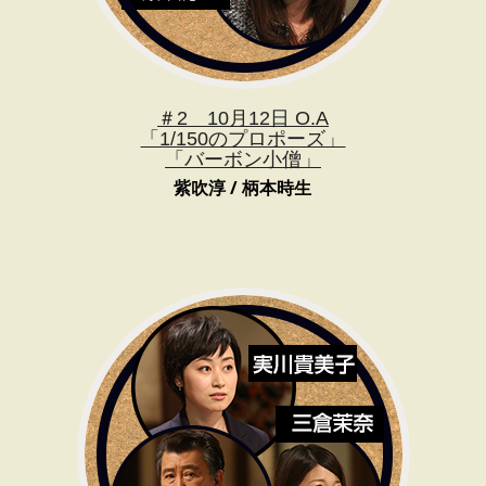
＃2 10月12日 O.A
「1/150のプロポーズ」
「バーボン小僧」
紫吹淳 / 柄本時生