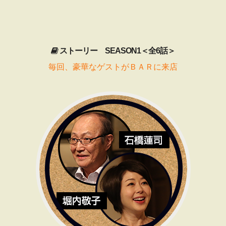
ストーリー SEASON1＜全6話＞
毎回、豪華なゲストがＢＡＲに来店