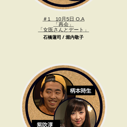
＃1 10月5日 O.A
「再会」
「女医さんとデート」
石橋蓮司 / 堀内敬子