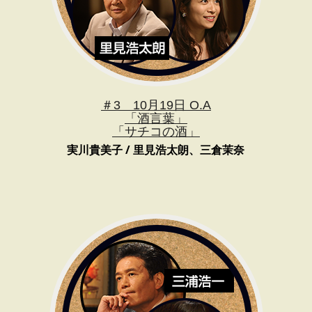
＃3 10月19日 O.A
「酒言葉」
「サチコの酒」
実川貴美子 / 里見浩太朗、三倉茉奈