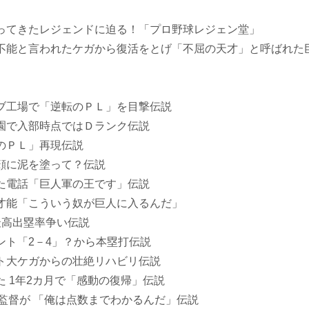
ってきたレジェンドに迫る！「プロ野球レジェン堂」
不能と言われたケガから復活をとげ「不屈の天才」と呼ばれた
ブ工場で「逆転のＰＬ」を目撃伝説
園で入部時点ではＤランク伝説
のＰＬ」再現伝説
顔に泥を塗って？伝説
た電話「巨人軍の王です」伝説
才能「こういう奴が巨人に入るんだ」
最高出塁率争い伝説
ント「2－4」？から本塁打伝説
ト大ケガからの壮絶リハビリ伝説
 1年2カ月で「感動の復帰」伝説
長嶋監督が 「俺は点数までわかるんだ」伝説