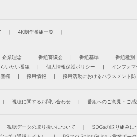
て
4K制作番組一覧
企業理念
番組審議会
番組基準
番組種別
もらいたい番組
個人情報保護ポリシー
インフォマ
財産権
採用情報
採用活動におけるハラスメント防
視聴に関するお問い合わせ
番組へのご意見・ご感
視聴データの取り扱いについて
SDGsの取り組みに
ピング（通販サイト）
BSフジ Sales Guide（営業ポ