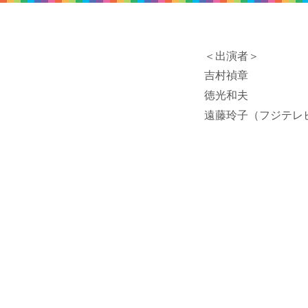
＜出演者＞
吉村禎章
徳光和夫
遠藤玲子（フジテレ