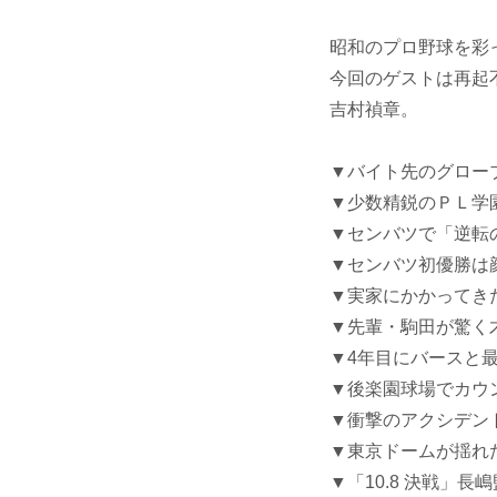
昭和のプロ野球を彩
今回のゲストは再起
吉村禎章。
▼バイト先のグロー
▼少数精鋭のＰＬ学
▼センバツで「逆転
▼センバツ初優勝は
▼実家にかかってき
▼先輩・駒田が驚く
▼4年目にバースと
▼後楽園球場でカウ
▼衝撃のアクシデン
▼東京ドームが揺れた
▼「10.8 決戦」