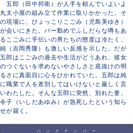
五郎（田中邦衛）が人手を頼んでいよいよ
丸太小屋の組み立て作業に取りかかった。そ
の現場に、ひょっこりこごみ（児島美ゆき）
が会いにきた。バー勤めでふしだらな噂もあ
るこごみに手伝いの男たちの態度は冷たく、
純（吉岡秀隆）も激しい反感を示した。だが
五郎はこごみの過去や生活がどうあれ、彼女
のつぐないを求めないやさしさと底抜けの明
るさに真面目に心をひかれていた。五郎は純
に職業で人を差別してはいけないと厳しく言
いわたした。そんな五郎に突然、別れた妻、
令子（いしだあゆみ）が急死したという知ら
せが届く。
バックナンバー