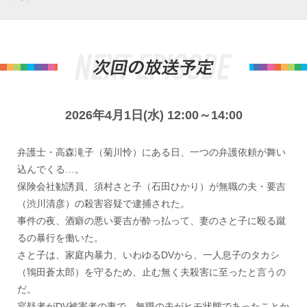
2026年4月1日(水) 12:00～14:00
弁護士・高森滝子（菊川怜）にある日、一つの弁護依頼が舞い
込んでくる…。
保険会社勧誘員、須村さと子（石田ひかり）が無職の夫・要吉
（渋川清彦）の殺害容疑で逮捕された。
事件の夜、酒癖の悪い要吉が酔っ払って、妻のさと子に殴る蹴
るの暴行を働いた。
さと子は、家庭内暴力、いわゆるDVから、一人息子のタカシ
（鴇田蒼太郎）を守るため、止む無く夫殺害に至ったと言うの
だ。
容疑者がDV被害者の妻で、無職の夫がヒモ状態であったことか