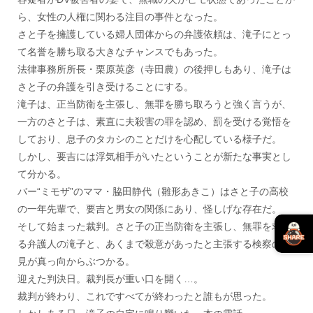
ら、女性の人権に関わる注目の事件となった。
さと子を擁護している婦人団体からの弁護依頼は、滝子にとっ
て名誉を勝ち取る大きなチャンスでもあった。
法律事務所所長・栗原英彦（寺田農）の後押しもあり、滝子は
さと子の弁護を引き受けることにする。
滝子は、正当防衛を主張し、無罪を勝ち取ろうと強く言うが、
一方のさと子は、素直に夫殺害の罪を認め、罰を受ける覚悟を
しており、息子のタカシのことだけを心配している様子だ。
しかし、要吉には浮気相手がいたということが新たな事実とし
て分かる。
バー“ミモザ”のママ・脇田静代（雛形あきこ）はさと子の高校
の一年先輩で、要吉と男女の関係にあり、怪しげな存在だ。
そして始まった裁判。さと子の正当防衛を主張し、無罪を求め
る弁護人の滝子と、あくまで殺意があったと主張する検察の意
見が真っ向からぶつかる。
迎えた判決日。裁判長が重い口を開く…。
裁判が終わり、これですべてが終わったと誰もが思った。