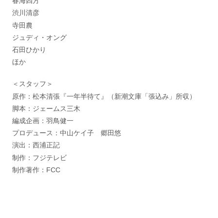
春海四方
渋川清彦
寺田農
ジュディ・オング
石田ひかり
ほか
＜スタッフ＞
原作：松本清張『一年半待て』（新潮文庫「張込み」所収）
脚本：ジェームス三木
編成企画：羽鳥健一
プロデュース：中山ケイ子 郷田悠
演出：西浦正記
制作：フジテレビ
制作著作：FCC