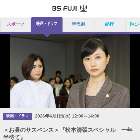
映画・ドラマ
スポーツ
時代劇
紀行
ドキュメ
2026年4月1日(水) 12:00～14:00
映画・ドラマ
＜お昼のサスペンス＞『松本清張スペシャル 一年
半待て』