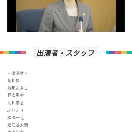
＜出演者＞
菊川怜
雛形あきこ
戸次重幸
前川泰之
ふせえり
松澤一之
近江谷太朗