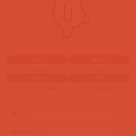
名前
誕生日
フムフムン
12月1日
出身地
職業
ふしぎ星 フムフム座
BSフジ広報大使
せいかく
すんでいたところ