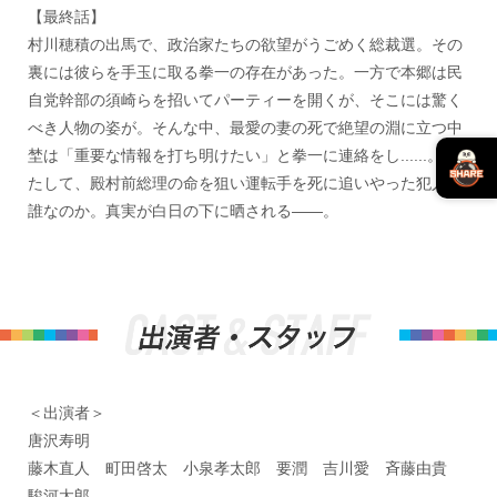
【最終話】
村川穂積の出馬で、政治家たちの欲望がうごめく総裁選。その
裏には彼らを手玉に取る拳一の存在があった。一方で本郷は民
自党幹部の須崎らを招いてパーティーを開くが、そこには驚く
べき人物の姿が。そんな中、最愛の妻の死で絶望の淵に立つ中
埜は「重要な情報を打ち明けたい」と拳一に連絡をし......。果
たして、殿村前総理の命を狙い運転手を死に追いやった犯人は
誰なのか。真実が白日の下に晒される——。
＜出演者＞
唐沢寿明
藤木直人 町田啓太 小泉孝太郎 要潤 吉川愛 斉藤由貴
駿河太郎