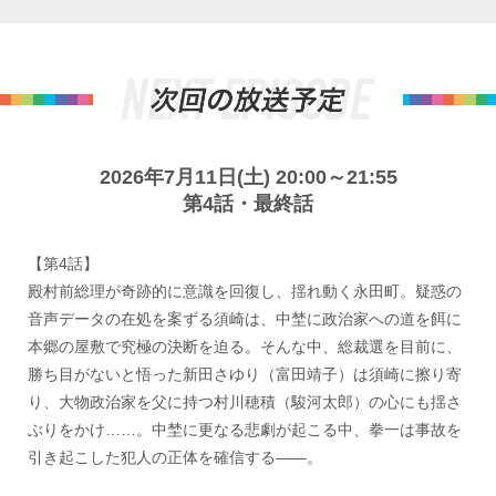
2026年7月11日(土) 20:00～21:55
第4話・最終話
【第4話】
殿村前総理が奇跡的に意識を回復し、揺れ動く永田町。疑惑の
音声データの在処を案ずる須崎は、中埜に政治家への道を餌に
本郷の屋敷で究極の決断を迫る。そんな中、総裁選を目前に、
勝ち目がないと悟った新田さゆり（富田靖子）は須崎に擦り寄
り、大物政治家を父に持つ村川穂積（駿河太郎）の心にも揺さ
ぶりをかけ……。中埜に更なる悲劇が起こる中、拳一は事故を
引き起こした犯人の正体を確信する――。