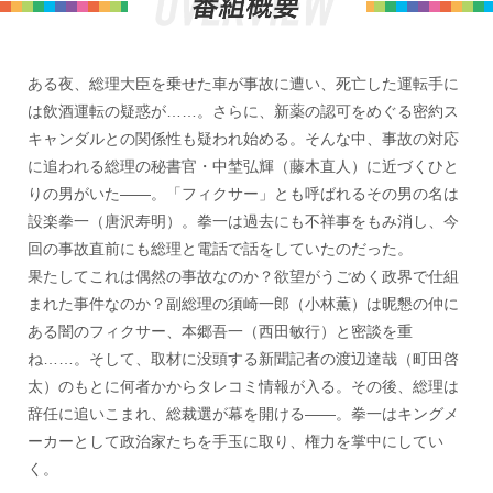
ある夜、総理大臣を乗せた車が事故に遭い、死亡した運転手に
は飲酒運転の疑惑が……。さらに、新薬の認可をめぐる密約ス
キャンダルとの関係性も疑われ始める。そんな中、事故の対応
に追われる総理の秘書官・中埜弘輝（藤木直人）に近づくひと
りの男がいた――。「フィクサー」とも呼ばれるその男の名は
設楽拳一（唐沢寿明）。拳一は過去にも不祥事をもみ消し、今
回の事故直前にも総理と電話で話をしていたのだった。
果たしてこれは偶然の事故なのか？欲望がうごめく政界で仕組
まれた事件なのか？副総理の須崎一郎（小林薫）は昵懇の仲に
ある闇のフィクサー、本郷吾一（西田敏行）と密談を重
ね……。そして、取材に没頭する新聞記者の渡辺達哉（町田啓
太）のもとに何者かからタレコミ情報が入る。その後、総理は
辞任に追いこまれ、総裁選が幕を開ける――。拳一はキングメ
ーカーとして政治家たちを手玉に取り、権力を掌中にしてい
く。