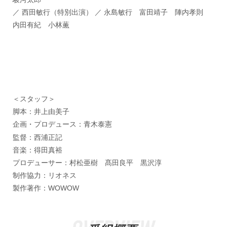
／ 西田敏行（特別出演） ／ 永島敏行 富田靖子 陣内孝則
内田有紀 小林薫
＜スタッフ＞
脚本：井上由美子
企画・プロデュース：青木泰憲
監督：西浦正記
音楽：得田真裕
プロデューサー：村松亜樹 髙田良平 黒沢淳
制作協力：リオネス
製作著作：WOWOW