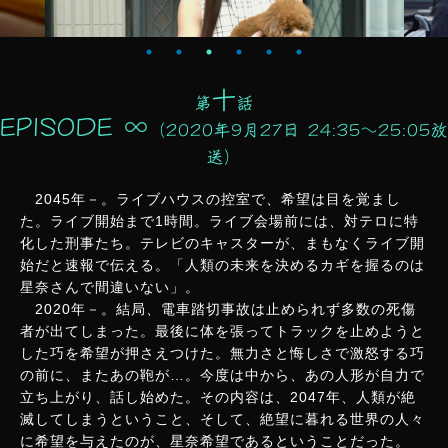
十
第
話
EPISODE ∞
（2020年9月27日 24:35〜25:05放
送）
2045年－。ライブハウスの控室で、希望は目を覚まし
た。ライブ開始まで1時間。ライブ会場前には、対テロに特
化した刑事たち。テレビのキャスターが、まもなくライブ開
始だと速報で伝える。「人類の未来を決めるカギを握るのは
星奈さんで間違いない」。
2020年－。結局、電車踏切事故は止められず多数の死傷
者が出てしまった。最後に体を張ってトラックを止めようと
した巧を希望が押さえつけた。無力さと悔しさで激怒する巧
の前に、またあの鞄が…。今度は中から、あの人形が自力で
立ち上がり、話し始めた。その内容は、2047年、人類が絶
滅してしまうということ、そして、絶望に暮れる世界の人々
に希望を与えたのが、星奈希望であるということだった。