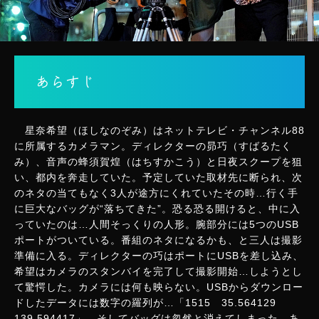
あらすじ
星奈希望（ほしなのぞみ）はネットテレビ・チャンネル88
に所属するカメラマン。ディレクターの昴巧（すばるたく
み）、音声の蜂須賀煌（はちすかこう）と日夜スクープを狙
い、都内を奔走していた。予定していた取材先に断られ、次
のネタの当てもなく3人が途方にくれていたその時…行く手
に巨大なバッグが“落ちてきた”。恐る恐る開けると、中に入
っていたのは…人間そっくりの人形。腕部分には5つのUSB
ポートがついている。番組のネタになるかも、と三人は撮影
準備に入る。ディレクターの巧はポートにUSBを差し込み、
希望はカメラのスタンバイを完了して撮影開始…しようとし
て驚愕した。カメラには何も映らない。USBからダウンロー
ドしたデータには数字の羅列が…「1515 35.564129
139.594417」。そしてバッグは忽然と消えてしまった。あ