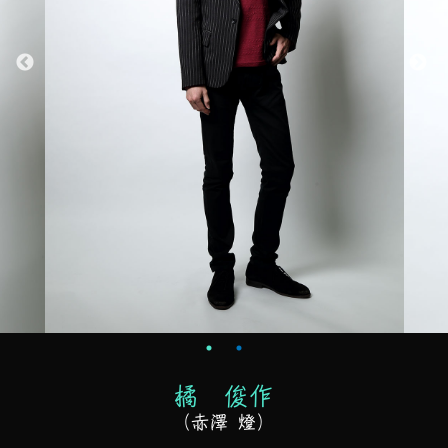
橘 俊作
（赤澤 燈）