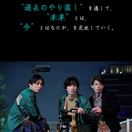
“過去のやり直し”
を通して、
“未来”
とは、
“今”
とはなにか、を見出していく。