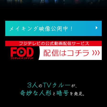
メイキング映像公開中！
3人
TVクルー
の
が、
奇妙な人形
暗号
と
を発見。