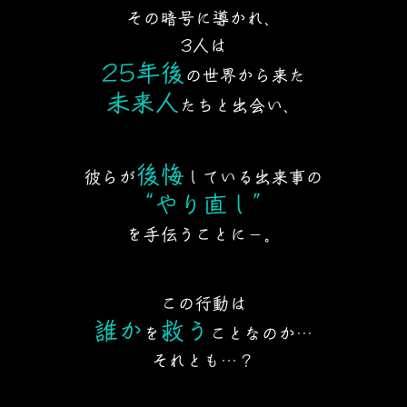
その暗号に導かれ、
3人は
25年後
の世界から来た
未来人
たちと出会い、
後悔
彼らが
している出来事の
“やり直し”
を手伝うことに－。
この行動は
誰か
救う
を
ことなのか…
それとも…？