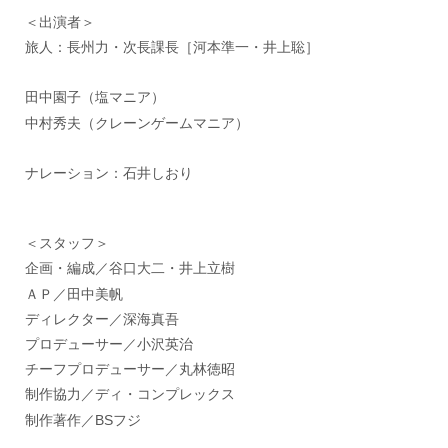
＜出演者＞
旅人：長州力・次長課長［河本準一・井上聡］
田中園子（塩マニア）
中村秀夫（クレーンゲームマニア）
ナレーション：石井しおり
＜スタッフ＞
企画・編成／谷口大二・井上立樹
ＡＰ／田中美帆
ディレクター／深海真吾
プロデューサー／小沢英治
チーフプロデューサー／丸林徳昭
制作協力／ディ・コンプレックス
制作著作／BSフジ