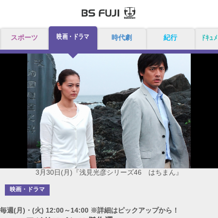
映画・ドラマ
スポーツ
時代劇
紀行
ドキュメ
3月30日(月)『浅見光彦シリーズ46 はちまん』
映画・ドラマ
毎週(月)・(火) 12:00～14:00 ※詳細はピックアップから！