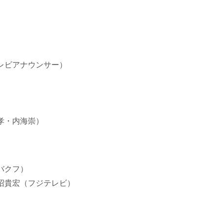
レビアナウンサー）
孝・内海崇）
バクフ）
蓮沼貴宏（フジテレビ）