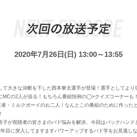
2020年7月26日(日) 13:00～13:55
て大きな決断を下した西本拳太選手が登場！選手としてより
にMCの2人が迫る！もちろん番組恒例の◯×クイズコーナーも
1王者・ミルクボーイのお二人！なんとこの番組のために作った
！
子が視聴者の皆さまのバド悩みを解決、今回はバックハンド
2年目に突入してますますパワーアップするバド学をお見逃し