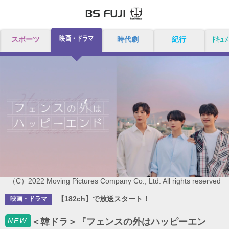
映画・ドラマ
スポーツ
時代劇
紀行
ドキュメ
（C）2022 Moving Pictures Company Co., Ltd. All rights reserved
【182ch】で放送スタート！
映画・ドラマ
NEW
＜韓ドラ＞『フェンスの外はハッピーエン